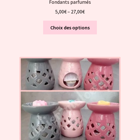
Fondants parfumés
5,00
€
–
27,00
€
Ce
Choix des options
produit
a
plusieurs
variations.
Les
options
peuvent
être
choisies
sur
la
page
du
produit