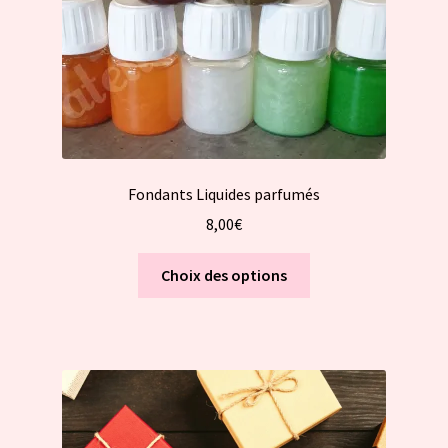
la
page
du
produit
Fondants Liquides parfumés
8,00
€
Ce
Choix des options
produit
a
plusieurs
variations.
Les
options
peuvent