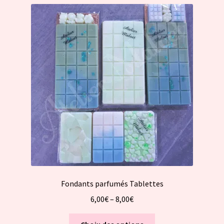
variations.
Les
options
peuvent
être
choisies
sur
la
page
du
produit
Fondants parfumés Tablettes
6,00
€
–
8,00
€
Ce