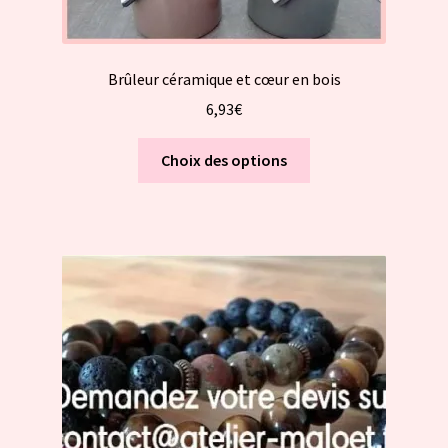
Brûleur céramique et cœur en bois
6,93
€
Ce
Choix des options
produit
a
plusieurs
variations.
Les
options
peuvent
être
choisies
sur
la