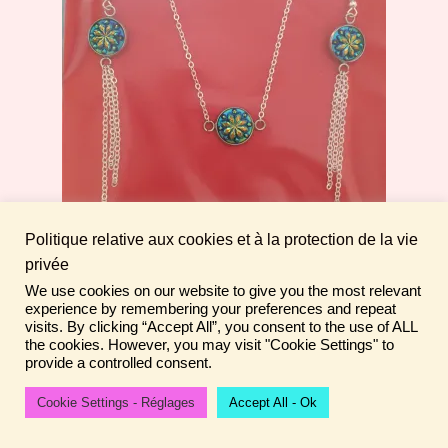
peuvent
être
choisies
sur
la
page
du
produit
Politique relative aux cookies et à la protection de la vie
privée
We use cookies on our website to give you the most relevant
Parure sur mesure
Fais de ta vie un rêve ! N'oublie pas de laisser un
experience by remembering your preferences and repeat
commentaire sur tes achats pour aider la communauté ♡
15,00
€
visits. By clicking “Accept All”, you consent to the use of ALL
the cookies. However, you may visit "Cookie Settings" to
Ignorer
provide a controlled consent.
Ajouter au panier
Cookie Settings - Réglages
Accept All - Ok
0
Recherche
Recherche