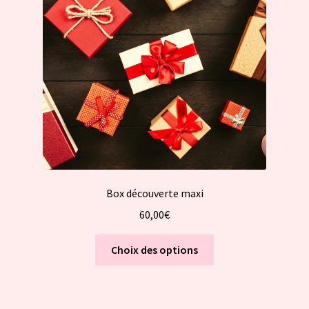
être
choisies
sur
la
page
du
produit
Box découverte maxi
60,00
€
Ce
Choix des options
produit
a
plusieurs