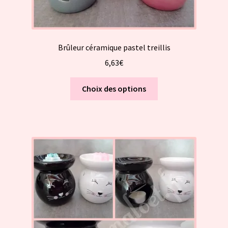
Brûleur céramique pastel treillis
6,63
€
Ce
Choix des options
produit
a
plusieurs
variations.
Les
options
peuvent
être
choisies
sur
la