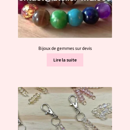
page
du
produit
Bijoux de gemmes sur devis
Lire la suite