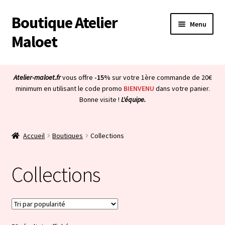
Boutique Atelier
Aller
Aller
Menu
à
au
Maloet
la
contenu
navigation
Accueil
Atelier-maloet.fr
vous offre
-15%
sur votre 1ère commande de 20€
Ouvrir
minimum en utilisant le code promo
BIENVENU
dans votre panier.
Boutique
Bonne visite !
L'équipe.
le
menu
Ouvrir
Tous les produits
enfant
le
Accueil
Boutiques
Collections
menu
Collections
enfant
Collections
Boucle d’oreille
Bague
Bracelet