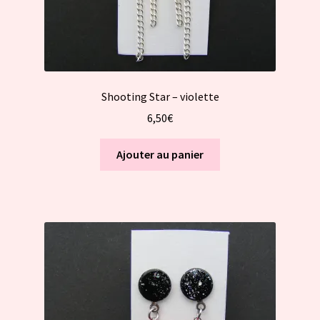
produit
Shooting Star – violette
6,50
€
Ajouter au panier