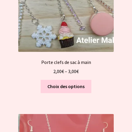
Porte clefs de sac à main
2,00
€
–
3,00
€
Ce
Choix des options
produit
a
plusieurs
variations.
Les
options