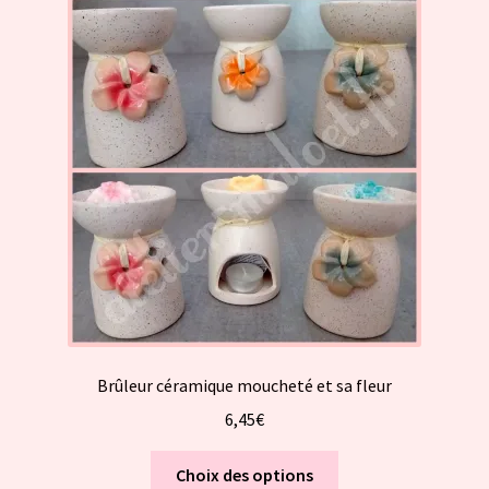
Les
options
peuvent
être
choisies
sur
la
page
du
produit
Brûleur céramique moucheté et sa fleur
6,45
€
Ce
Choix des options