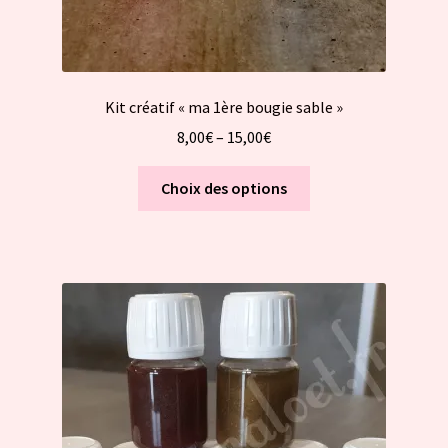
Kit créatif « ma 1ère bougie sable »
8,00
€
–
15,00
€
Ce
Choix des options
produit
a
plusieurs
variations.
Les
options
peuvent
être
choisies
sur