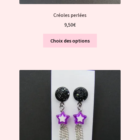
Créoles perlées
9,50
€
Ce
Choix des options
produit
a
plusieurs
variations.
Les
options
peuvent
être
choisies
sur
la
page
du