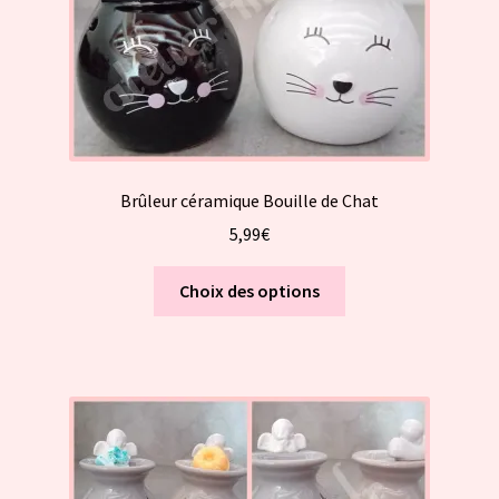
page
du
produit
Brûleur céramique Bouille de Chat
5,99
€
Ce
Choix des options
produit
a
plusieurs
variations.
Les
options
peuvent