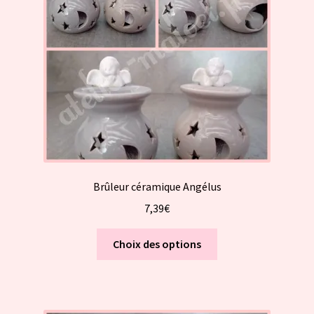
être
choisies
sur
la
page
du
produit
Brûleur céramique Angélus
7,39
€
Ce
Choix des options
produit
a
plusieurs
variations.