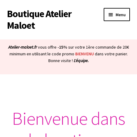
Boutique Atelier
Aller
Aller
Menu
à
au
Maloet
la
contenu
navigation
Accueil
Atelier-maloet.fr
vous offre
-15%
sur votre 1ère commande de 20€
Ouvrir
minimum en utilisant le code promo
BIENVENU
dans votre panier.
Boutique
Bonne visite !
L'équipe.
le
menu
Ouvrir
Mon compte
enfant
le
menu
Ouvrir
À propos & CGV
enfant
le
menu
Ouvrir
Blog
enfant
le
Bienvenue dans
menu
Bienvenue dans la boutique
enfant