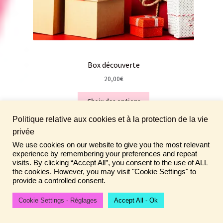
Box découverte
20,00
€
Choix des options
Politique relative aux cookies et à la protection de la vie
privée
We use cookies on our website to give you the most relevant
Fais de ta vie un rêve ! N'oublie pas de laisser un
experience by remembering your preferences and repeat
En promotion
commentaire sur tes achats pour aider la communauté ♡
visits. By clicking “Accept All”, you consent to the use of ALL
the cookies. However, you may visit "Cookie Settings" to
Ignorer
provide a controlled consent.
PRODUIT
PROMO
Cookie Settings - Réglages
Accept All - Ok
0
EN
Recherche
Recherche
PROMOTION