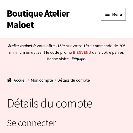
Boutique Atelier
Aller
Aller
Menu
à
au
Maloet
la
contenu
navigation
Accueil
Atelier-maloet.fr
vous offre
-15%
sur votre 1ère commande de 20€
Ouvrir
minimum en utilisant le code promo
BIENVENU
dans votre panier.
Boutique
Bonne visite !
L'équipe.
le
menu
Ouvrir
Mon compte
enfant
le
Accueil
Mon compte
Détails du compte
menu
Panier
enfant
Détails du compte
Commandes
Détails du compte
Se connecter
Adresses