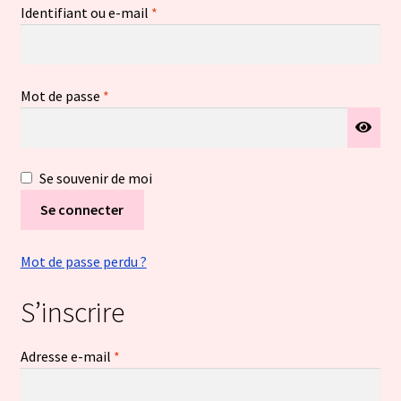
Obligatoire
Identifiant ou e-mail
*
Moyens de paiement
Validation de la commande
Obligatoire
Mot de passe
*
Mot de passe perdu
Se souvenir de moi
Ouvrir
À propos & CGV
le
Se connecter
menu
Ouvrir
Blog
enfant
le
Mot de passe perdu ?
menu
Bienvenue dans la boutique
enfant
S’inscrire
Obligatoire
Adresse e-mail
*