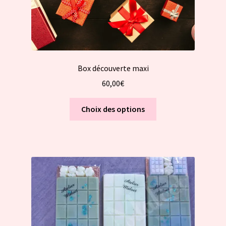
produit
Box découverte maxi
60,00
€
Ce
Choix des options
produit
a
plusieurs
variations.
Les
options
peuvent
être
choisies