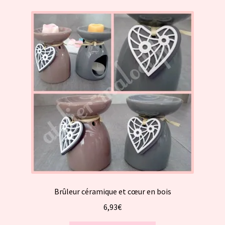
variations.
Les
options
peuvent
être
choisies
sur
la
page
du
produit
Brûleur céramique et cœur en bois
6,93
€