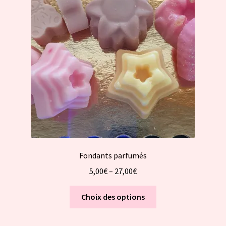
peuvent
être
choisies
sur
la
page
du
produit
Fondants parfumés
5,00
€
–
27,00
€
Ce
Choix des options
produit
a