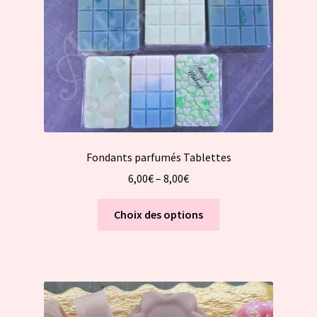
sur
la
page
du
produit
Fondants parfumés Tablettes
6,00
€
–
8,00
€
Ce
Choix des options
produit
a
plusieurs
variations.
Les
options