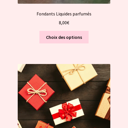
Fondants Liquides parfumés
8,00
€
Ce
Choix des options
produit
a
plusieurs
variations.
Les
options
peuvent
être
choisies
sur
la
page
du