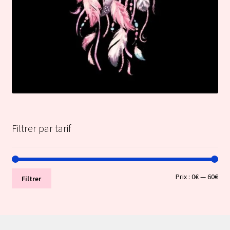
Filtrer par tarif
Prix
Prix
Prix :
0€
—
60€
Filtrer
min
ma