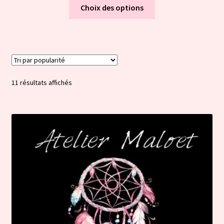
Ce
Choix des options
produit
a
plusieurs
variations.
Les
options
Trié
11 résultats affichés
peuvent
par
être
popularité
choisies
sur
la
page
du
produit