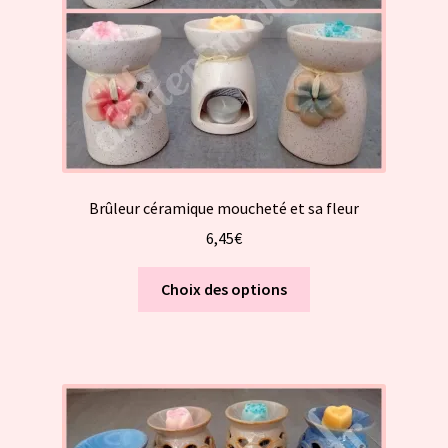
la
page
du
produit
Brûleur céramique moucheté et sa fleur
6,45
€
Ce
Choix des options
produit
a
plusieurs
variations.
Les
options