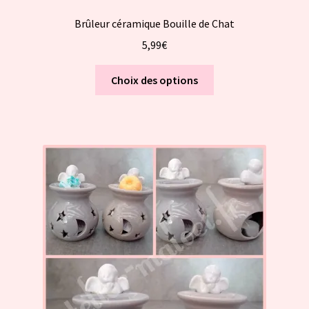
Brûleur céramique Bouille de Chat
5,99
€
Ce
Choix des options
produit
a
plusieurs
variations.
Les
options
peuvent
être
choisies
sur
la
page
du