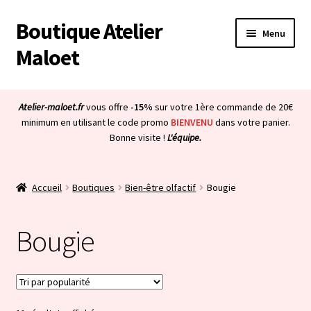
Boutique Atelier
Aller
Aller
Menu
à
au
Maloet
la
contenu
navigation
Accueil
Atelier-maloet.fr
vous offre
-15%
sur votre 1ère commande de 20€
Ouvrir
minimum en utilisant le code promo
BIENVENU
dans votre panier.
Boutique
Bonne visite !
L'équipe.
le
menu
Ouvrir
Tous les produits
enfant
le
Accueil
Boutiques
Bien-être olfactif
Bougie
menu
Plaisir d’offrir
enfant
Bougie
Les bambins
Ouvrir
Lithothérapie – Bijoux bien-être
le
menu
Ouvrir
Bien-être olfactif