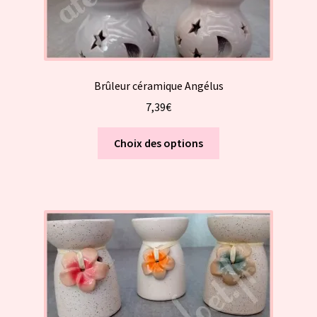
produit
Brûleur céramique Angélus
7,39
€
Ce
Choix des options
produit
a
plusieurs
variations.
Les
options
peuvent
être
choisies
sur