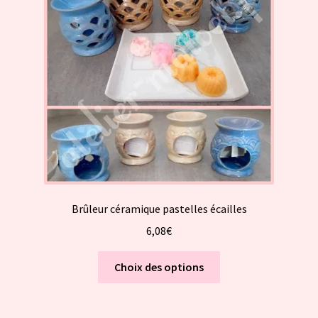
peuvent
être
choisies
sur
la
page
du
produit
Brûleur céramique pastelles écailles
6,08
€
Ce
Choix des options
produit
a
plusieurs