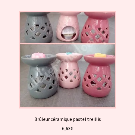
plusieurs
variations.
Les
options
peuvent
être
choisies
sur
la
page
du
produit
Brûleur céramique pastel treillis
6,63
€