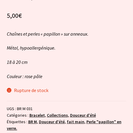
5,00
€
Chaînes et perles « papillon » sur anneaux.
Métal, hypoallergénique.
18 à 20 cm
Couleur : rose pâle
Rupture de stock
UGS :
BR M 031
Catégories :
Bracelet
,
Collections
,
Douceur d'été
Étiquettes :
BR M
,
Douceur d'été
,
fait main
,
Perle "papillon" en
verre.