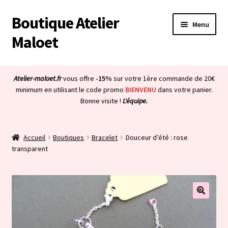
Boutique Atelier
Aller
Aller
Menu
à
au
Maloet
la
contenu
navigation
Accueil
Atelier-maloet.fr
vous offre
-15%
sur votre 1ère commande de 20€
Ouvrir
minimum en utilisant le code promo
BIENVENU
dans votre panier.
Boutique
Bonne visite !
L'équipe.
le
menu
Ouvrir
Mon compte
enfant
le
Accueil
Boutiques
Bracelet
Douceur d’été : rose
menu
Ouvrir
À propos & CGV
transparent
enfant
le
menu
Ouvrir
Blog
enfant
le
menu
Bienvenue dans la boutique
enfant