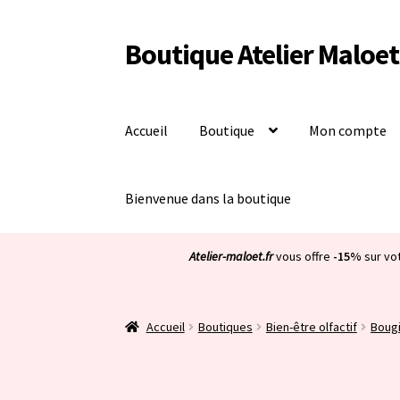
Boutique Atelier Maloet
Aller
Aller
à
au
la
contenu
navigation
Accueil
Boutique
Mon compte
Bienvenue dans la boutique
Atelier-maloet.fr
vous offre
-15%
sur vo
Accueil
Boutiques
Bien-être olfactif
Boug