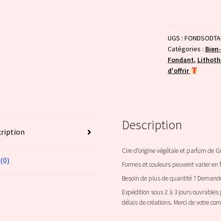
parfumés
Tablettes
UGS :
FONDSODTA
Catégories :
Bien-
Fondant
,
Lithoth
d'offrir
Description
ription
Cire d’origine végétale et parfum de G
 (0)
Formes et couleurs peuvent varier en f
Besoin de plus de quantité ? Demandez
Expédition sous 2 à 3 jours ouvrables
délais de créations. Merci de votre c