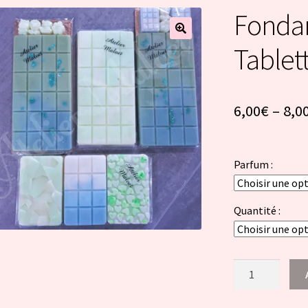
Fonda
Tablet
6,00
€
–
8,0
Parfum :
Quantité :
quantité
de
Fondants