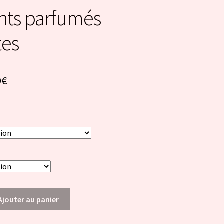
nts parfumés
tes
0
€
Ajouter au panier