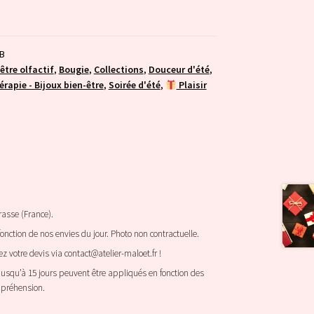
B
être olfactif
,
Bougie
,
Collections
,
Douceur d'été
,
érapie - Bijoux bien-être
,
Soirée d'été
,
Plaisir
rasse (France).
onction de nos envies du jour. Photo non contractuelle.
 votre devis via contact@atelier-maloet.fr !
 jusqu’à 15 jours peuvent être appliqués en fonction des
ompréhension.