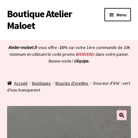
Boutique Atelier
Aller
Aller
Menu
à
au
Maloet
la
contenu
navigation
Accueil
Atelier-maloet.fr
vous offre
-15%
sur votre 1ère commande de 20€
Ouvrir
minimum en utilisant le code promo
BIENVENU
dans votre panier.
Boutique
Bonne visite !
L'équipe.
le
menu
Ouvrir
Mon compte
enfant
le
Accueil
Boutiques
Boucles d'oreilles
Douceur d’été : vert
menu
Ouvrir
À propos & CGV
d’eau transparent
enfant
le
menu
Ouvrir
Blog
enfant
le
menu
Bienvenue dans la boutique
enfant