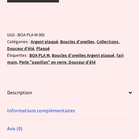
Douceur
d'été
:
vert
UGS :
BOA PLA M 001
d'eau
Catégories :
Argent plaqué
,
Boucles d'oreilles
,
Collections
,
transparent
Douceur d'été
,
Plaqué
Étiquettes :
BOA PLA M
,
Boucles d'oreilles Argent plaqué
,
fait
main
,
Perle "papillon" en verre. Douceur d'été
Description
Informations complémentaires
Avis (0)