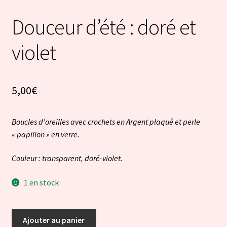
Douceur d’été : doré et
violet
5,00
€
Boucles d’oreilles avec crochets en Argent plaqué et perle
« papillon » en verre.
Couleur : transparent, doré-violet.
1 en stock
quantité
Ajouter au panier
de