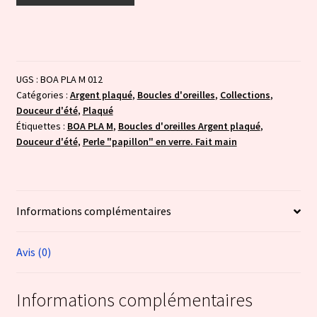
Douceur
d'été
:
doré
UGS :
BOA PLA M 012
et
Catégories :
Argent plaqué
,
Boucles d'oreilles
,
Collections
,
violet
Douceur d'été
,
Plaqué
Étiquettes :
BOA PLA M
,
Boucles d'oreilles Argent plaqué
,
Douceur d'été
,
Perle "papillon" en verre. Fait main
Informations complémentaires
Avis (0)
Informations complémentaires