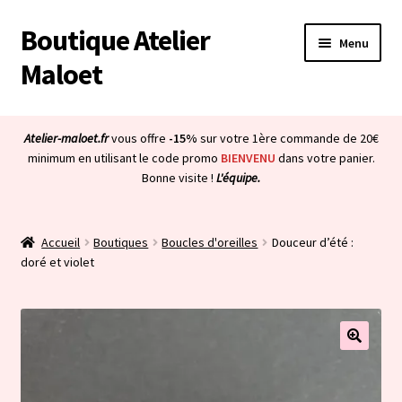
Boutique Atelier
Aller
Aller
Menu
à
au
Maloet
la
contenu
navigation
Accueil
Atelier-maloet.fr
vous offre
-15%
sur votre 1ère commande de 20€
Ouvrir
minimum en utilisant le code promo
BIENVENU
dans votre panier.
Boutique
Bonne visite !
L'équipe.
le
menu
Ouvrir
Mon compte
enfant
le
Accueil
Boutiques
Boucles d'oreilles
Douceur d’été :
menu
Ouvrir
À propos & CGV
doré et violet
enfant
le
menu
Ouvrir
Blog
enfant
le
menu
Bienvenue dans la boutique
enfant