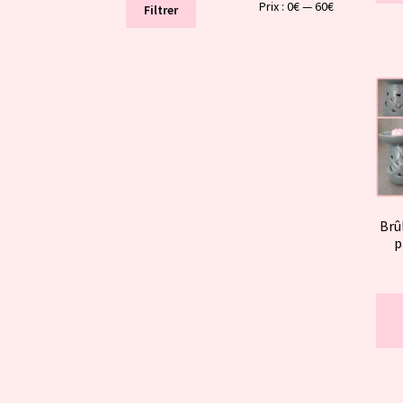
Prix
Prix
Prix :
0€
—
60€
Filtrer
min
max
Brû
p