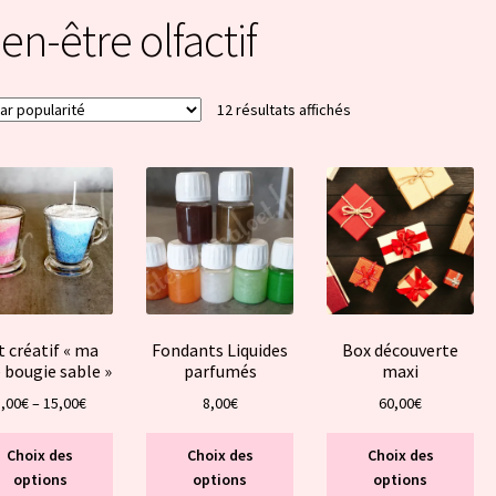
en-être olfactif
Trié
12 résultats affichés
par
popularité
t créatif « ma
Fondants Liquides
Box découverte
 bougie sable »
parfumés
maxi
8,00
€
–
15,00
€
8,00
€
60,00
€
Ce
Ce
Ce
Choix des
Choix des
Choix des
produit
produit
pro
options
options
options
a
a
a