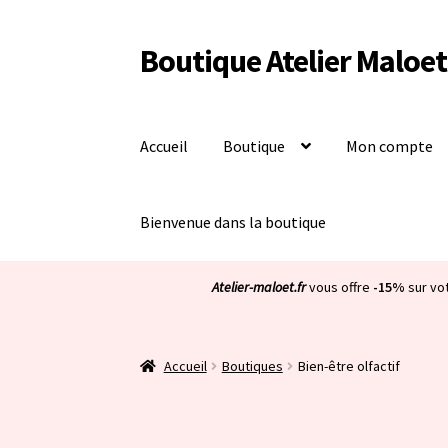
Boutique Atelier Maloet
Aller
Aller
à
au
la
contenu
navigation
Accueil
Boutique
Mon compte
Bienvenue dans la boutique
Atelier-maloet.fr
vous offre
-15%
sur vo
Accueil
Boutiques
Bien-être olfactif