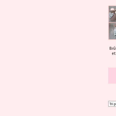
Brû
et