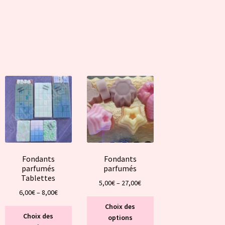
Fondants
Fondants
parfumés
parfumés
Tablettes
5,00
€
–
27,00
€
6,00
€
–
8,00
€
Ce
Choix des
Ce
duit
produit
Choix des
options
produit
a