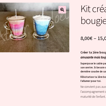
Kit cré
bougie
8,00
€
–
15,
Créer ta 1ère boug
amusante mais toujo
Superpose le sable pa
son centre. Si besoin
dernière couche de sa
Félicitation ta 1ère b
l’allumer pour toi.
Ne convient pas aux 
l’accompagnement d’
maturité de l’enfant.