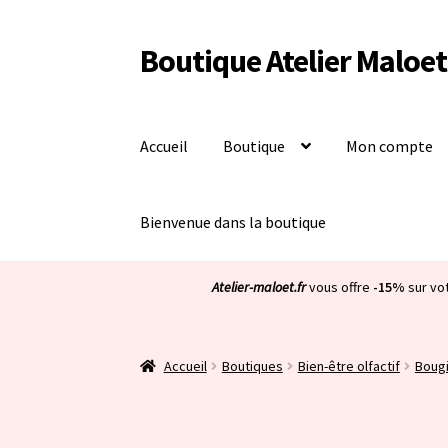
Boutique Atelier Maloet
Aller
Aller
à
au
la
contenu
navigation
Accueil
Boutique
Mon compte
Bienvenue dans la boutique
Atelier-maloet.fr
vous offre
-15%
sur vo
Accueil
Boutiques
Bien-être olfactif
Boug