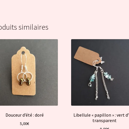
oduits similaires
Douceur d’été : doré
Libellule « papillon » : vert d
transparent
5,00
€
8,00
€