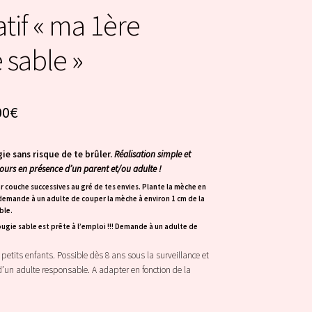
atif « ma 1ère
 sable »
00
€
ie sans risque de te brûler.
Réalisation simple et
urs en présence d’un parent et/ou adulte !
r couche successives au gré de tes envies. Plante la mèche en
 demande à un adulte de couper la mèche à environ 1 cm de la
ble.
ougie sable est prête à l’emploi !!! Demande à un adulte de
petits enfants. Possible dès 8 ans sous la surveillance et
un adulte responsable. A adapter en fonction de la