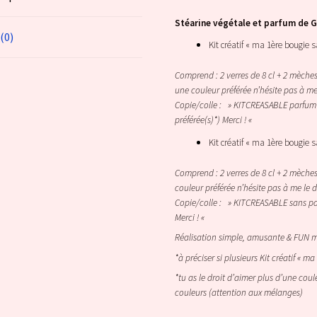
Stéarine végétale et parfum de G
 (0)
Kit créatif « ma 1ère bougie 
Comprend : 2 verres de 8 cl + 2 mèches
une couleur préférée n’hésite pas à m
Copie/colle : » KITCREASABLE parfum : 
préférée(s)*) Merci ! «
Kit créatif « ma 1ère bougie 
Comprend : 2 verres de 8 cl + 2 mèches
couleur préférée n’hésite pas à me le
Copie/colle : » KITCREASABLE sans parf
Merci ! «
Réalisation simple, amusante & FUN ma
*à préciser si plusieurs Kit créatif «
*tu as le droit d’aimer plus d’une coule
couleurs (attention aux mélanges)