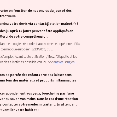
arier en fonction de nos envies du jour et des
tractuelle.
andez votre devis via contact@atelier-maloet.fr !
bles jusqu’à 15 jours peuvent être appliqués en
. Merci de votre compréhension.
ondants et bougies répondent aux normes européennes IFRA
t cosmétique européen 1223/2009/CEE.
’emploi. Avant toute utilisation / lisez l’étiquette et les
te des allergènes possible voir ici
Fondants et Bougies
hors de portée des enfants ! Ne pas laisser sans
 Tenir loin des matériaux et produits inflammables
incer abondement vos yeux, bouche (ne pas faire
aver au savon vos mains. Dans le cas d’une réaction
lez contacter votre médecin traitant. En attendant
 et ventiler votre habitat !