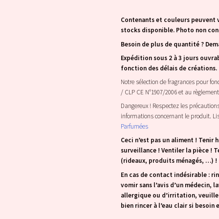
Contenants et couleurs peuvent v
stocks disponible. Photo non con
Besoin de plus de quantité ? Dem
Expédition sous 2 à 3 jours ouvra
fonction des délais de créations
Notre sélection de fragrances pour f
/ CLP CE N°1907/2006 et au règlemen
Dangereux ! Respectez les précautions d
informations concernant le produit. Lis
Parfumées
Ceci n’est pas un aliment ! Tenir 
surveillance ! Ventiler la pièce !
(rideaux, produits ménagés, …) !
En cas de contact indésirable : r
vomir sans l’avis d’un médecin, l
allergique ou d’irritation, veuil
bien rincer à l’eau clair si besoin