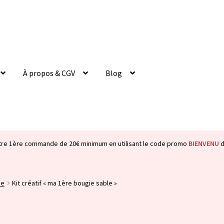
À propos & CGV
Blog
tre 1ère commande de 20€ minimum en utilisant le code promo
BIENVENU
d
ie
Kit créatif « ma 1ère bougie sable »