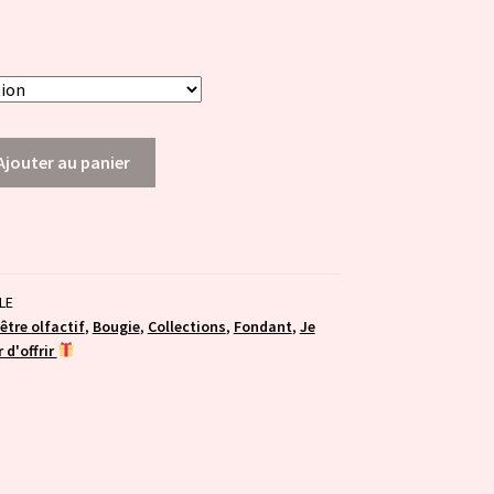
Ajouter au panier
LE
être olfactif
,
Bougie
,
Collections
,
Fondant
,
Je
 d'offrir