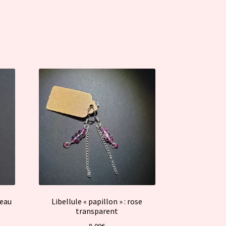
’eau
Libellule « papillon » : rose
transparent
8,00
€