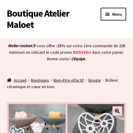
Boutique Atelier
Aller
Aller
Menu
à
au
Maloet
la
contenu
navigation
Accueil
Atelier-maloet.fr
vous offre
-15%
sur votre 1ère commande de 20€
Ouvrir
minimum en utilisant le code promo
BIENVENU
dans votre panier.
Boutique
Bonne visite !
L'équipe.
le
menu
Ouvrir
Mon compte
enfant
le
Accueil
Boutiques
Bien-être olfactif
Bougie
Brûleur
menu
Ouvrir
À propos & CGV
céramique et cœur en bois
enfant
le
menu
Ouvrir
Blog
enfant
le
menu
Bienvenue dans la boutique
enfant