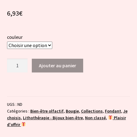
6,93
€
couleur
quantité
Ajouter au panier
de
Brûleur
céramique
et
cœur
UGS :
ND
en
Catégories :
Bien-être olfactif
,
Bougie
,
Collections
,
Fondant
,
Je
bois
choisis
,
Lithothérapie - Bijoux bien-être
,
Non classé
,
Plaisir
d'offrir