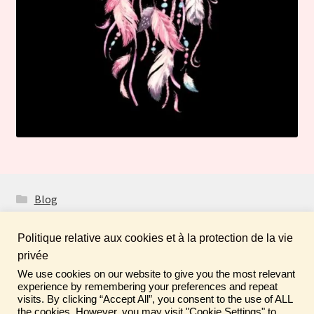
Blog
Politique relative aux cookies et à la protection de la vie
privée
We use cookies on our website to give you the most relevant
Fais de ta vie un rêve ! N'oublie pas de laisser un
© Boutique Atelier Maloet 2026
experience by remembering your preferences and repeat
commentaire sur tes achats pour aider la communauté ♡
visits. By clicking “Accept All”, you consent to the use of ALL
À propos & CGV
Built with WooCommerce
.
the cookies. However, you may visit "Cookie Settings" to