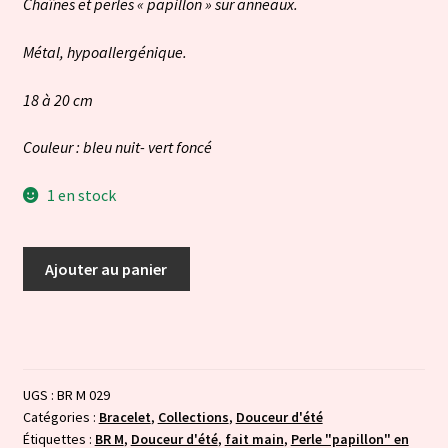
Chaînes et perles « papillon » sur anneaux.
Métal, hypoallergénique.
18 à 20 cm
Couleur : bleu nuit- vert foncé
1 en stock
quantité
Ajouter au panier
de
Douceur
d'été
:
bleu
UGS :
BR M 029
et
Catégories :
Bracelet
,
Collections
,
Douceur d'été
vert
Étiquettes :
BR M
,
Douceur d'été
,
fait main
,
Perle "papillon" en