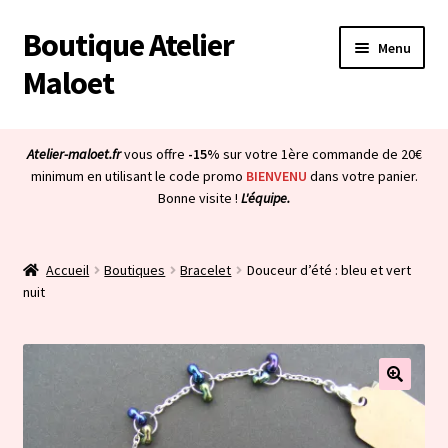
Boutique Atelier
Aller
Aller
Menu
à
au
Maloet
la
contenu
navigation
Accueil
Atelier-maloet.fr
vous offre
-15%
sur votre 1ère commande de 20€
Ouvrir
minimum en utilisant le code promo
BIENVENU
dans votre panier.
Boutique
Bonne visite !
L'équipe.
le
menu
Ouvrir
Mon compte
enfant
le
Accueil
Boutiques
Bracelet
Douceur d’été : bleu et vert
menu
Ouvrir
À propos & CGV
nuit
enfant
le
menu
Ouvrir
Blog
enfant
le
menu
Bienvenue dans la boutique
enfant