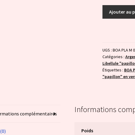
quantité
Ajouter au 
de
Libellule
"papillon"
:
rose
UGS :
BOA PLA M 
transparent
Catégories :
Arge
Libellule "papill
Étiquettes :
BOA P
"papillon" en ver
Informations com
ormations complémentaires
Poids
 (0)