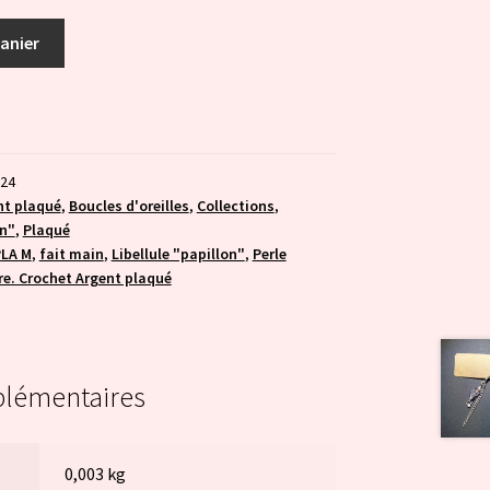
panier
024
nt plaqué
,
Boucles d'oreilles
,
Collections
,
on"
,
Plaqué
LA M
,
fait main
,
Libellule "papillon"
,
Perle
re. Crochet Argent plaqué
plémentaires
0,003 kg