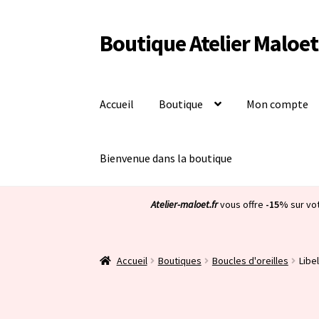
Boutique Atelier Maloet
Aller
Aller
à
au
la
contenu
navigation
Accueil
Boutique
Mon compte
Bienvenue dans la boutique
Atelier-maloet.fr
vous offre
-15%
sur vo
Accueil
Boutiques
Boucles d'oreilles
Libel