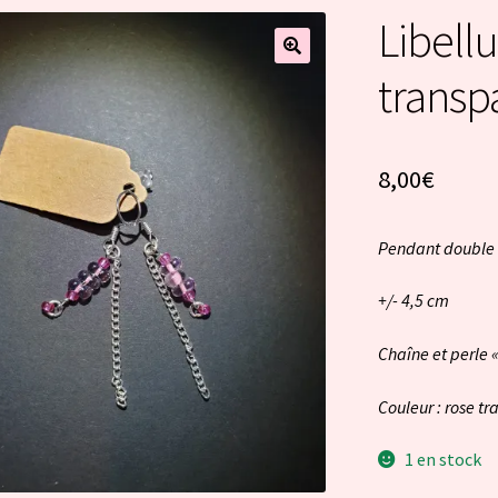
Libellu
transp
8,00
€
Pendant double
+/- 4,5 cm
Chaîne et perle «
Couleur : rose t
1 en stock