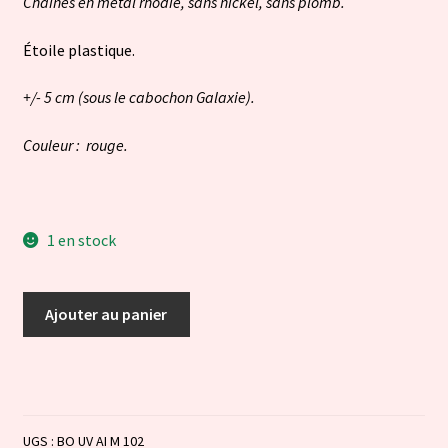
Chaînes en métal rhodié, sans nickel, sans plomb.
Étoile plastique.
+/- 5 cm (sous le cabochon Galaxie).
Couleur : rouge.
1 en stock
quantité
Ajouter au panier
de
Shooting
Star
-
rouge
UGS :
BO UV AI M 102