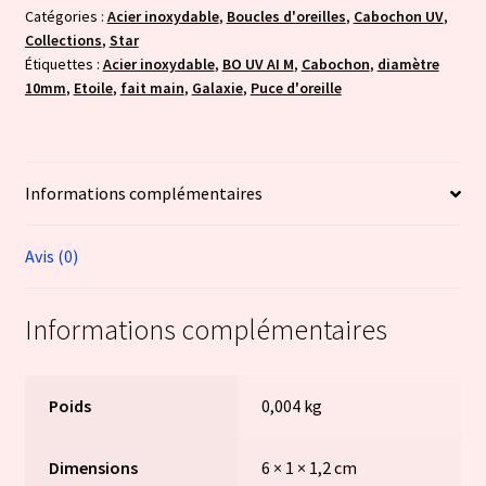
Catégories :
Acier inoxydable
,
Boucles d'oreilles
,
Cabochon UV
,
Collections
,
Star
Étiquettes :
Acier inoxydable
,
BO UV AI M
,
Cabochon
,
diamètre
10mm
,
Etoile
,
fait main
,
Galaxie
,
Puce d'oreille
Informations complémentaires
Avis (0)
Informations complémentaires
Poids
0,004 kg
Dimensions
6 × 1 × 1,2 cm