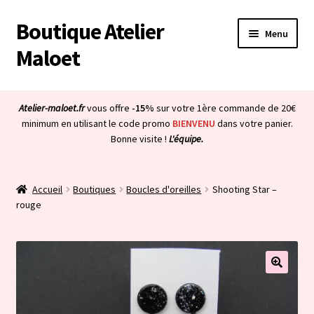
Boutique Atelier
Aller
Aller
Menu
à
au
Maloet
la
contenu
navigation
Accueil
Atelier-maloet.fr
vous offre
-15%
sur votre 1ère commande de 20€
Ouvrir
minimum en utilisant le code promo
BIENVENU
dans votre panier.
Boutique
Bonne visite !
L'équipe.
le
menu
Ouvrir
Mon compte
enfant
le
Accueil
Boutiques
Boucles d'oreilles
Shooting Star –
menu
Ouvrir
À propos & CGV
rouge
enfant
le
menu
Ouvrir
Blog
enfant
le
menu
Bienvenue dans la boutique
enfant