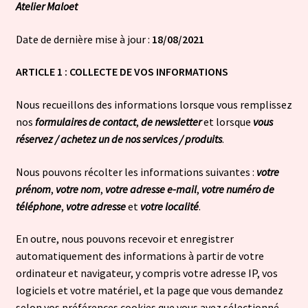
Atelier Maloet
Conditions de vente
Date de dernière mise à jour :
18/08/2021
Livraison
ARTICLE 1 : COLLECTE DE VOS INFORMATIONS
Ouvrir
Nous recueillons des informations lorsque vous remplissez
Blog
le
nos
formulaires de contact
,
de newsletter
et lorsque
vous
menu
réservez / achetez un de nos services / produits
.
Bienvenue dans la boutique
enfant
Nous pouvons récolter les informations suivantes :
votre
prénom
,
votre nom
,
votre adresse e-mail
,
votre numéro de
téléphone
,
votre adresse
et
votre localité
.
En outre, nous pouvons recevoir et enregistrer
automatiquement des informations à partir de votre
ordinateur et navigateur, y compris votre adresse IP, vos
logiciels et votre matériel, et la page que vous demandez
selon vos préférences cookies que vous avez sélectionné