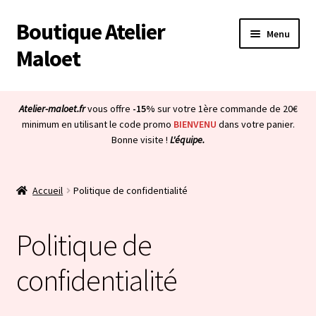
Boutique Atelier
Aller
Aller
Menu
à
au
Maloet
la
contenu
navigation
Accueil
Atelier-maloet.fr
vous offre
-15%
sur votre 1ère commande de 20€
Ouvrir
minimum en utilisant le code promo
BIENVENU
dans votre panier.
Boutique
Bonne visite !
L'équipe.
le
menu
Ouvrir
Mon compte
enfant
le
Accueil
Politique de confidentialité
menu
Ouvrir
À propos & CGV
enfant
le
Politique de
menu
Mentions légales
enfant
confidentialité
Conditions d’utilisation
Politique de confidentialité