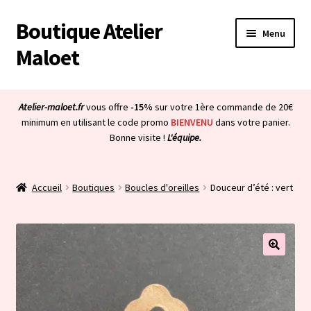
Boutique Atelier
Aller
Aller
Menu
à
au
Maloet
la
contenu
navigation
Accueil
Atelier-maloet.fr
vous offre
-15%
sur votre 1ère commande de 20€
Ouvrir
minimum en utilisant le code promo
BIENVENU
dans votre panier.
Boutique
Bonne visite !
L'équipe.
le
menu
Ouvrir
Mon compte
enfant
le
Accueil
Boutiques
Boucles d'oreilles
Douceur d’été : vert
menu
Ouvrir
À propos & CGV
enfant
le
menu
Ouvrir
Blog
enfant
le
menu
Bienvenue dans la boutique
enfant