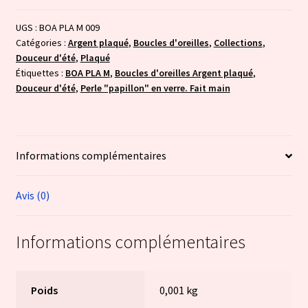
:
vert
UGS :
BOA PLA M 009
Catégories :
Argent plaqué
,
Boucles d'oreilles
,
Collections
,
Douceur d'été
,
Plaqué
Étiquettes :
BOA PLA M
,
Boucles d'oreilles Argent plaqué
,
Douceur d'été
,
Perle "papillon" en verre. Fait main
Informations complémentaires
Avis (0)
Informations complémentaires
Poids
0,001 kg