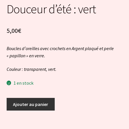
Douceur d’été : vert
5,00
€
Boucles d’oreilles avec crochets en Argent plaqué et perle
« papillon » en verre.
Couleur : transparent, vert.
1 en stock
quantité
Ajouter au panier
de
Douceur
d'été