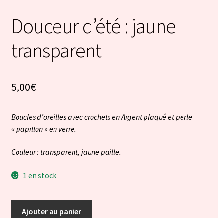
Douceur d’été : jaune
transparent
5,00
€
Boucles d’oreilles avec crochets en Argent plaqué et perle
« papillon » en verre.
Couleur : transparent, jaune paille.
1 en stock
quantité
Ajouter au panier
de