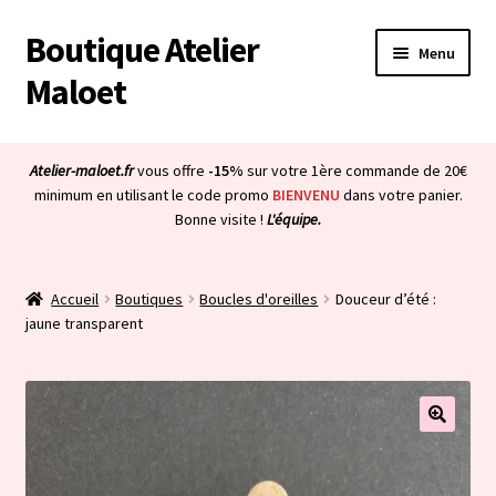
Boutique Atelier
Aller
Aller
Menu
à
au
Maloet
la
contenu
navigation
Accueil
Atelier-maloet.fr
vous offre
-15%
sur votre 1ère commande de 20€
Ouvrir
minimum en utilisant le code promo
BIENVENU
dans votre panier.
Boutique
Bonne visite !
L'équipe.
le
menu
Ouvrir
Mon compte
enfant
le
Accueil
Boutiques
Boucles d'oreilles
Douceur d’été :
menu
Ouvrir
À propos & CGV
jaune transparent
enfant
le
menu
Ouvrir
Blog
enfant
le
menu
Bienvenue dans la boutique
enfant