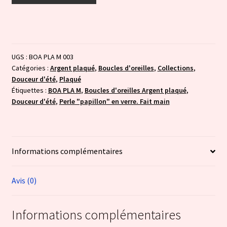
Douceur
d'été
:
jaune
UGS :
BOA PLA M 003
transparent
Catégories :
Argent plaqué
,
Boucles d'oreilles
,
Collections
,
Douceur d'été
,
Plaqué
Étiquettes :
BOA PLA M
,
Boucles d'oreilles Argent plaqué
,
Douceur d'été
,
Perle "papillon" en verre. Fait main
Informations complémentaires
Avis (0)
Informations complémentaires