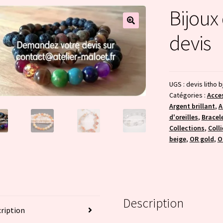
Bijoux
devis
UGS :
devis litho b
Catégories :
Acce
Argent brillant
,
A
d'oreilles
,
Bracel
Collections
,
Colli
beige
,
OR gold
,
O
Description
ription