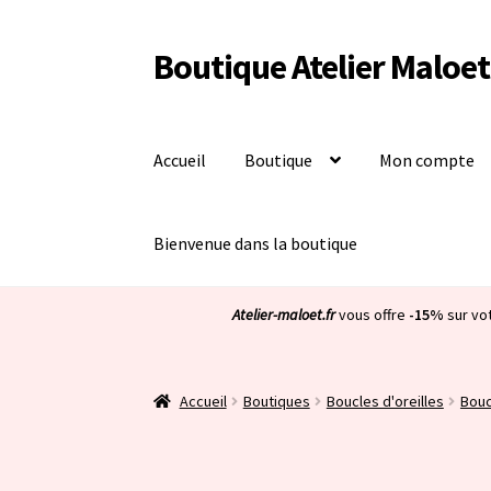
Boutique Atelier Maloet
Aller
Aller
à
au
la
contenu
navigation
Accueil
Boutique
Mon compte
Bienvenue dans la boutique
Atelier-maloet.fr
vous offre
-15%
sur vo
Accueil
Boutiques
Boucles d'oreilles
Bouc