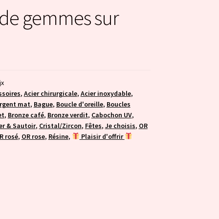
 de gemmes sur
jx
ssoires
,
Acier chirurgicale
,
Acier inoxydable
,
rgent mat
,
Bague
,
Boucle d'oreille
,
Boucles
et
,
Bronze café
,
Bronze verdit
,
Cabochon UV
,
er & Sautoir
,
Cristal/Zircon
,
Fêtes
,
Je choisis
,
OR
R rosé
,
OR rose
,
Résine
,
Plaisir d'offrir