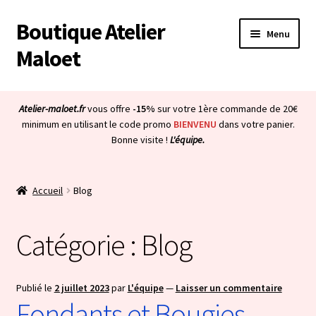
Boutique Atelier
Aller
Aller
Menu
à
au
Maloet
la
contenu
navigation
Accueil
Atelier-maloet.fr
vous offre
-15%
sur votre 1ère commande de 20€
Ouvrir
minimum en utilisant le code promo
BIENVENU
dans votre panier.
Boutique
Bonne visite !
L'équipe.
le
menu
Ouvrir
Mon compte
enfant
le
Accueil
Blog
menu
Ouvrir
À propos & CGV
enfant
le
Catégorie :
Blog
menu
Ouvrir
Blog
enfant
le
menu
Bienvenue dans la boutique
Publié le
2 juillet 2023
par
L'équipe
—
Laisser un commentaire
enfant
Fondants et Bougies