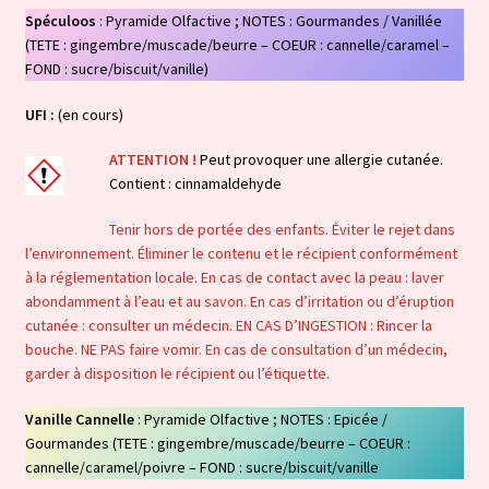
Spéculoos
: Pyramide Olfactive ; NOTES : Gourmandes / Vanillée
(TETE : gingembre/muscade/beurre – COEUR : cannelle/caramel –
FOND : sucre/biscuit/vanille)
UFI :
(en cours)
ATTENTION !
Peut provoquer une allergie cutanée.
Contient : cinnamaldehyde
Tenir hors de portée des enfants. Éviter le rejet dans
l’environnement. Éliminer le contenu et le récipient conformément
à la réglementation locale. En cas de contact avec la peau : laver
abondamment à l’eau et au savon. En cas d’irritation ou d’éruption
cutanée : consulter un médecin. EN CAS D’INGESTION : Rincer la
bouche. NE PAS faire vomir. En cas de consultation d’un médecin,
garder à disposition le récipient ou l’étiquette.
Vanille Cannelle
: Pyramide Olfactive ; NOTES : Epicée /
Gourmandes (TETE : gingembre/muscade/beurre – COEUR :
cannelle/caramel/poivre – FOND : sucre/biscuit/vanille