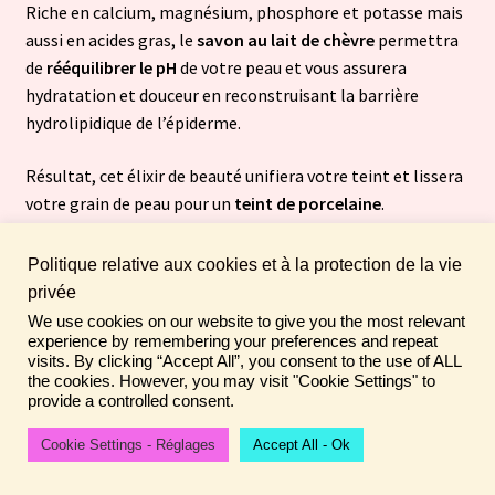
Riche en calcium, magnésium, phosphore et potasse mais
aussi en acides gras, le
savon au lait de chèvre
permettra
de
rééquilibrer le pH
de votre peau et vous assurera
hydratation et douceur en reconstruisant la barrière
hydrolipidique de l’épiderme.
Résultat, cet élixir de beauté unifiera votre teint et lissera
votre grain de peau pour un
teint de porcelaine
.
Politique relative aux cookies et à la protection de la vie
privée
Comment utiliser le savon au
We use cookies on our website to give you the most relevant
Fais de ta vie un rêve ! N'oublie pas de laisser un
experience by remembering your preferences and repeat
lait de chèvre ?
commentaire sur tes achats pour aider la communauté ♡
visits. By clicking “Accept All”, you consent to the use of ALL
the cookies. However, you may visit "Cookie Settings" to
Ignorer
provide a controlled consent.
Si vous l’achetez dans le commerce, votre
pain de
savon au lait de chèvre
s’utilisera comme n’importe quel
Cookie Settings - Réglages
Accept All - Ok
0
savon. Il suffira de l’humidifier dans les paumes de vos
Recherche
Recherche