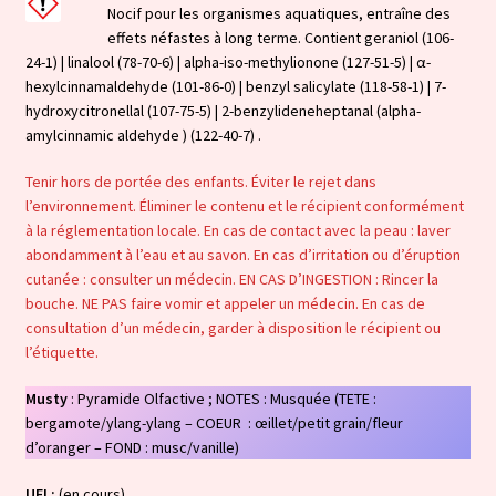
Nocif pour les organismes aquatiques, entraîne des
effets néfastes à long terme. Contient geraniol (106-
24-1) | linalool (78-70-6) | alpha-iso-methylionone (127-51-5) | α-
hexylcinnamaldehyde (101-86-0) | benzyl salicylate (118-58-1) | 7-
hydroxycitronellal (107-75-5) | 2-benzylideneheptanal (alpha-
amylcinnamic aldehyde ) (122-40-7) .
Tenir hors de portée des enfants. Éviter le rejet dans
l’environnement. Éliminer le contenu et le récipient conformément
à la réglementation locale. En cas de contact avec la peau : laver
abondamment à l’eau et au savon. En cas d’irritation ou d’éruption
cutanée : consulter un médecin. EN CAS D’INGESTION : Rincer la
bouche. NE PAS faire vomir et appeler un médecin. En cas de
consultation d’un médecin, garder à disposition le récipient ou
l’étiquette.
Musty
: Pyramide Olfactive ; NOTES : Musquée (TETE :
bergamote/ylang-ylang – COEUR : œillet/petit grain/fleur
d’oranger – FOND : musc/vanille)
UFI :
(en cours)