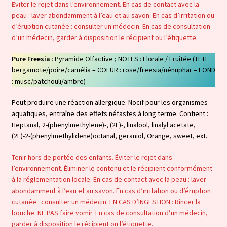
Eviter le rejet dans l’environnement. En cas de contact avec la
peau : laver abondamment à l’eau et au savon. En cas d’irritation ou
d’éruption cutanée : consulter un médecin. En cas de consultation
d’un médecin, garder à disposition le récipient ou l’étiquette.
Pure Freesia
: Pyramide Olfactive ; NOTES : Florale / Fruitée (TETE :
bergamote/poire/camélia – COEUR : rose/freesia/nénuphar – FOND
: musc/patchouli/ambre)
Peut produire une réaction allergique. Nocif pour les organismes
aquatiques, entraîne des effets néfastes à long terme. Contient :
Heptanal, 2-(phenylmethylene)-, (2E)-, linalool, linalyl acetate,
(2E)-2-(phenylmethylidene)octanal, geraniol, Orange, sweet, ext..
Tenir hors de portée des enfants. Éviter le rejet dans
l’environnement. Éliminer le contenu et le récipient conformément
à la réglementation locale. En cas de contact avec la peau : laver
abondamment à l’eau et au savon. En cas d’irritation ou d’éruption
cutanée : consulter un médecin. EN CAS D’INGESTION : Rincer la
bouche. NE PAS faire vomir. En cas de consultation d’un médecin,
garder à disposition le récipient ou l’étiquette.