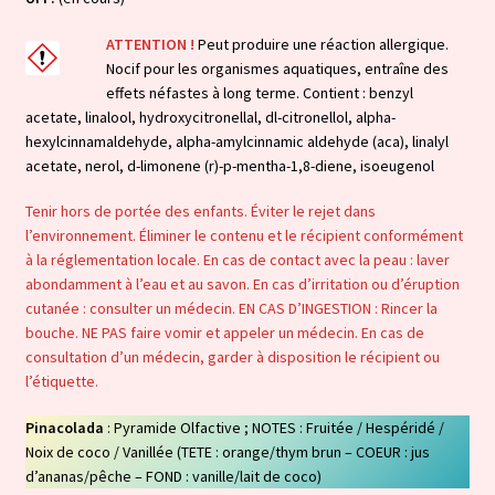
ATTENTION !
Peut produire une réaction allergique.
Nocif pour les organismes aquatiques, entraîne des
effets néfastes à long terme. Contient : benzyl
acetate, linalool, hydroxycitronellal, dl-citronellol, alpha-
hexylcinnamaldehyde, alpha-amylcinnamic aldehyde (aca), linalyl
acetate, nerol, d-limonene (r)-p-mentha-1,8-diene, isoeugenol
Tenir hors de portée des enfants. Éviter le rejet dans
l’environnement. Éliminer le contenu et le récipient conformément
à la réglementation locale. En cas de contact avec la peau : laver
abondamment à l’eau et au savon. En cas d’irritation ou d’éruption
cutanée : consulter un médecin. EN CAS D’INGESTION : Rincer la
bouche. NE PAS faire vomir et appeler un médecin. En cas de
consultation d’un médecin, garder à disposition le récipient ou
l’étiquette.
Pinacolada
: Pyramide Olfactive ; NOTES : Fruitée / Hespéridé /
Noix de coco / Vanillée (TETE : orange/thym brun – COEUR : jus
d’ananas/pêche – FOND : vanille/lait de coco)