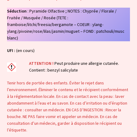
Séduction
: Pyramide Olfactive ; NOTES : Chyprée / Florale /
Fruitée / Musquée / Rosée (TETE :
framboise/litchi/freesia/bergamote – COEUR : ylang-
ylang/pivoine/rose/lilas/jasmin/muguet – FOND : patchouli/musc
blanc)
UFI :
(en cours)
ATTENTION !
Peut produire une allergie cutanée.
Contient : benzyl salicylate
Tenir hors de portée des enfants. Éviter le rejet dans
l’environnement. Éliminer le contenu et le récipient conformément
à la réglementation locale. En cas de contact avec la peau : laver
abondamment à l’eau et au savon. En cas d’irritation ou d’éruption
cutanée : consulter un médecin. EN CAS D’INGESTION : Rincer la
bouche. NE PAS faire vomir et appeler un médecin. En cas de
consultation d’un médecin, garder à disposition le récipient ou
l’étiquette.