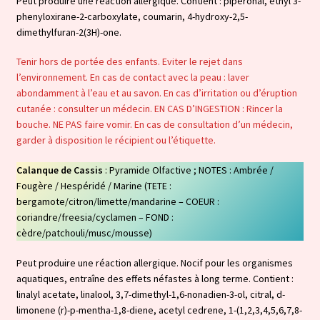
Peut produire une réaction allergique. Contient : piperonal, ethyl 3-
phenyloxirane-2-carboxylate, coumarin, 4-hydroxy-2,5-
dimethylfuran-2(3H)-one.
Tenir hors de portée des enfants. Eviter le rejet dans
l’environnement. En cas de contact avec la peau : laver
abondamment à l’eau et au savon. En cas d’irritation ou d’éruption
cutanée : consulter un médecin. EN CAS D’INGESTION : Rincer la
bouche. NE PAS faire vomir. En cas de consultation d’un médecin,
garder à disposition le récipient ou l’étiquette.
Calanque de Cassis
: Pyramide Olfactive ; NOTES : Ambrée /
Fougère / Hespéridé / Marine (TETE :
bergamote/citron/limette/mandarine – COEUR :
coriandre/freesia/cyclamen – FOND :
cèdre/patchouli/musc/mousse)
Peut produire une réaction allergique. Nocif pour les organismes
aquatiques, entraîne des effets néfastes à long terme. Contient :
linalyl acetate, linalool, 3,7-dimethyl-1,6-nonadien-3-ol, citral, d-
limonene (r)-p-mentha-1,8-diene, acetyl cedrene, 1-(1,2,3,4,5,6,7,8-