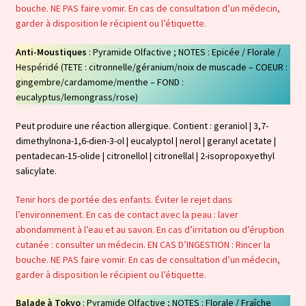
bouche. NE PAS faire vomir. En cas de consultation d’un médecin,
garder à disposition le récipient ou l’étiquette.
Anti-Moustiques
: Pyramide Olfactive ; NOTES : Epicée / Florale /
Hespéridé (TETE : citronnelle/géranium/noix de muscade – COEUR :
gingembre/cardamome/menthe – FOND :
eucalyptus/lemongrass/rose)
Peut produire une réaction allergique. Contient : geraniol | 3,7-
dimethylnona-1,6-dien-3-ol | eucalyptol | nerol | geranyl acetate |
pentadecan-15-olide | citronellol | citronellal | 2-isopropoxyethyl
salicylate.
Tenir hors de portée des enfants. Éviter le rejet dans
l’environnement. En cas de contact avec la peau : laver
abondamment à l’eau et au savon. En cas d’irritation ou d’éruption
cutanée : consulter un médecin. EN CAS D’INGESTION : Rincer la
bouche. NE PAS faire vomir. En cas de consultation d’un médecin,
garder à disposition le récipient ou l’étiquette.
Balade à Tokyo
: Pyramide Olfactive ; NOTES : Florale / Fraîche