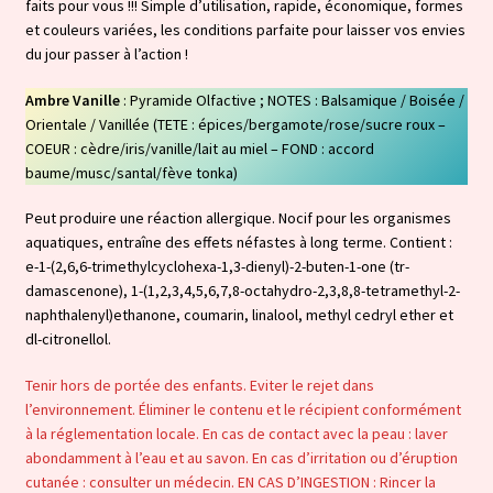
faits pour vous !!! Simple d’utilisation, rapide, économique, formes
et couleurs variées, les conditions parfaite pour laisser vos envies
du jour passer à l’action !
Ambre Vanille
: Pyramide Olfactive ; NOTES : Balsamique / Boisée /
Orientale / Vanillée (TETE : épices/bergamote/rose/sucre roux –
COEUR : cèdre/iris/vanille/lait au miel – FOND : accord
baume/musc/santal/fève tonka)
Peut produire une réaction allergique. Nocif pour les organismes
aquatiques, entraîne des effets néfastes à long terme. Contient :
e-1-(2,6,6-trimethylcyclohexa-1,3-dienyl)-2-buten-1-one (tr-
damascenone), 1-(1,2,3,4,5,6,7,8-octahydro-2,3,8,8-tetramethyl-2-
naphthalenyl)ethanone, coumarin, linalool, methyl cedryl ether et
dl-citronellol.
Tenir hors de portée des enfants. Eviter le rejet dans
l’environnement. Éliminer le contenu et le récipient conformément
à la réglementation locale. En cas de contact avec la peau : laver
abondamment à l’eau et au savon. En cas d’irritation ou d’éruption
cutanée : consulter un médecin. EN CAS D’INGESTION : Rincer la