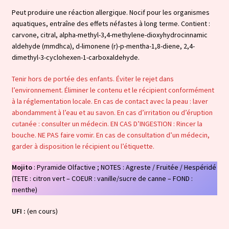
Peut produire une réaction allergique. Nocif pour les organismes
aquatiques, entraîne des effets néfastes à long terme. Contient :
carvone, citral, alpha-methyl-3,4-methylene-dioxyhydrocinnamic
aldehyde (mmdhca), d-limonene (r)-p-mentha-1,8-diene, 2,4-
dimethyl-3-cyclohexen-1-carboxaldehyde.
Tenir hors de portée des enfants. Éviter le rejet dans
l’environnement. Éliminer le contenu et le récipient conformément
à la réglementation locale. En cas de contact avec la peau : laver
abondamment à l’eau et au savon. En cas d’irritation ou d’éruption
cutanée : consulter un médecin. EN CAS D’INGESTION : Rincer la
bouche. NE PAS faire vomir. En cas de consultation d’un médecin,
garder à disposition le récipient ou l’étiquette.
Mojito
: Pyramide Olfactive ; NOTES : Agreste / Fruitée / Hespéridé
(TETE : citron vert – COEUR : vanille/sucre de canne – FOND :
menthe)
UFI :
(en cours)