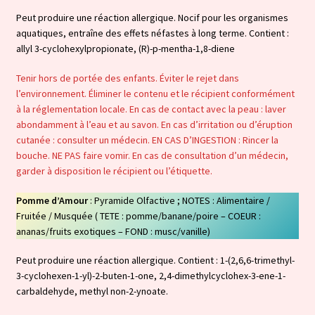
Peut produire une réaction allergique. Nocif pour les organismes
aquatiques, entraîne des effets néfastes à long terme. Contient :
allyl 3-cyclohexylpropionate, (R)-p-mentha-1,8-diene
Tenir hors de portée des enfants. Éviter le rejet dans
l’environnement. Éliminer le contenu et le récipient conformément
à la réglementation locale. En cas de contact avec la peau : laver
abondamment à l’eau et au savon. En cas d’irritation ou d’éruption
cutanée : consulter un médecin. EN CAS D’INGESTION : Rincer la
bouche. NE PAS faire vomir. En cas de consultation d’un médecin,
garder à disposition le récipient ou l’étiquette.
Pomme d’Amour
: Pyramide Olfactive ; NOTES : Alimentaire /
Fruitée / Musquée ( TETE : pomme/banane/poire – COEUR :
ananas/fruits exotiques – FOND : musc/vanille)
Peut produire une réaction allergique. Contient : 1-(2,6,6-trimethyl-
3-cyclohexen-1-yl)-2-buten-1-one, 2,4-dimethylcyclohex-3-ene-1-
carbaldehyde, methyl non-2-ynoate.