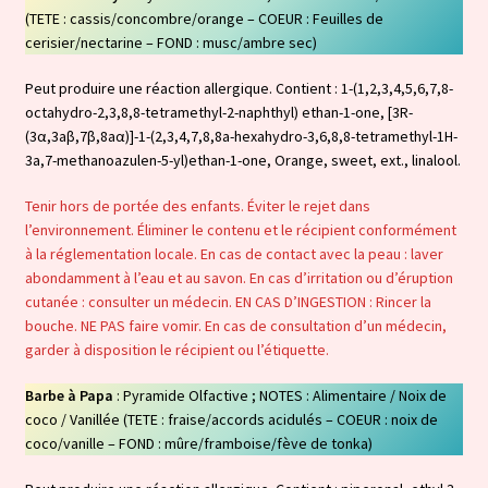
(TETE : cassis/concombre/orange – COEUR : Feuilles de
cerisier/nectarine – FOND : musc/ambre sec)
Peut produire une réaction allergique. Contient : 1-(1,2,3,4,5,6,7,8-
octahydro-2,3,8,8-tetramethyl-2-naphthyl) ethan-1-one, [3R-
(3α,3aβ,7β,8aα)]-1-(2,3,4,7,8,8a-hexahydro-3,6,8,8-tetramethyl-1H-
3a,7-methanoazulen-5-yl)ethan-1-one, Orange, sweet, ext., linalool.
Tenir hors de portée des enfants. Éviter le rejet dans
l’environnement. Éliminer le contenu et le récipient conformément
à la réglementation locale. En cas de contact avec la peau : laver
abondamment à l’eau et au savon. En cas d’irritation ou d’éruption
cutanée : consulter un médecin. EN CAS D’INGESTION : Rincer la
bouche. NE PAS faire vomir. En cas de consultation d’un médecin,
garder à disposition le récipient ou l’étiquette.
Barbe à Papa
: Pyramide Olfactive ; NOTES : Alimentaire / Noix de
coco / Vanillée (TETE : fraise/accords acidulés – COEUR : noix de
coco/vanille – FOND : mûre/framboise/fève de tonka)