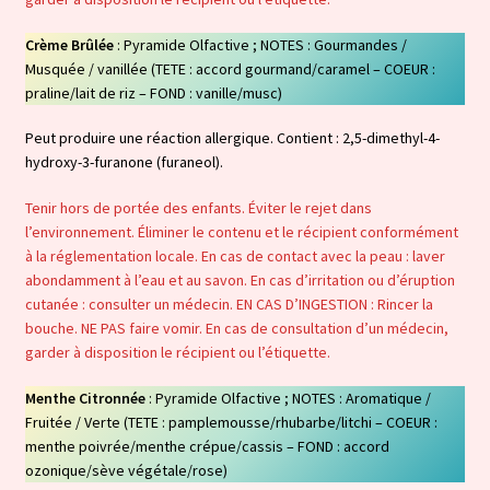
Crème Brûlée
: Pyramide Olfactive ; NOTES : Gourmandes /
Musquée / vanillée (TETE : accord gourmand/caramel – COEUR :
praline/lait de riz – FOND : vanille/musc)
Peut produire une réaction allergique. Contient : 2,5-dimethyl-4-
hydroxy-3-furanone (furaneol).
Tenir hors de portée des enfants. Éviter le rejet dans
l’environnement. Éliminer le contenu et le récipient conformément
à la réglementation locale. En cas de contact avec la peau : laver
abondamment à l’eau et au savon. En cas d’irritation ou d’éruption
cutanée : consulter un médecin. EN CAS D’INGESTION : Rincer la
bouche. NE PAS faire vomir. En cas de consultation d’un médecin,
garder à disposition le récipient ou l’étiquette.
Menthe Citronnée
: Pyramide Olfactive ; NOTES : Aromatique /
Fruitée / Verte (TETE : pamplemousse/rhubarbe/litchi – COEUR :
menthe poivrée/menthe crépue/cassis – FOND : accord
ozonique/sève végétale/rose)