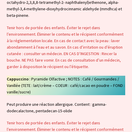
octahydro-2,3,8,8-tetramethyl-2- naphthalenyl)ethenone, alpha-
methyl-3,4-methylene-dioxyhydrocinnamic aldehyde (mmdhca) et
beta-pinene.
Tenir hors de portée des enfants. Éviter le rejet dans
l’environnement. Éliminer le contenu et le récipient conformément
à la réglementation locale. En cas de contact avec la peau : laver
abondamment à l’eau et au savon. En cas d’irritation ou d’éruption
cutanée : consulter un médecin. EN CAS D’INGESTION : Rincer la
bouche. NE PAS faire vomir. En cas de consultation d’un médecin,
garder à disposition le récipient ou l’étiquette.
Cappuccino
: Pyramide Olfactive ; NOTES : Café / Gourmandes /
Vanillée (TETE : lait/crème – COEUR : café/cacao en poudre – FOND :
vanille/sucre)
Peut produire une réaction allergique. Contient : gamma-
dodecalactone, pentadecan-15-olide
Tenir hors de portée des enfants. Éviter le rejet dans
l’environnement. Éliminer le contenu et le récipient conformément