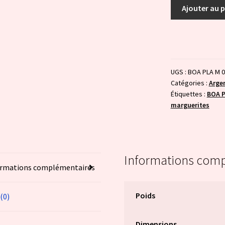
quantité
Ajouter au 
de
Marguerites
:
rose
et
UGS :
BOA PLA M 
jaune
Catégories :
Arge
Étiquettes :
BOA P
marguerites
Informations com
ormations complémentaires
Poids
 (0)
Dimensions