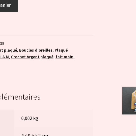
panier
039
nt plaqué
,
Boucles d'oreilles
,
Plaqué
LA M
,
Crochet Argent plaqué
,
fait main
,
plémentaires
0,002 kg
4 × 0,5 × 2 cm