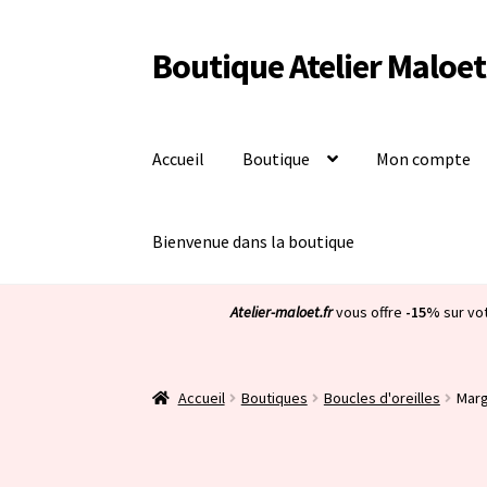
Boutique Atelier Maloet
Aller
Aller
à
au
la
contenu
navigation
Accueil
Boutique
Mon compte
Bienvenue dans la boutique
Atelier-maloet.fr
vous offre
-15%
sur vo
Accueil
Boutiques
Boucles d'oreilles
Marg