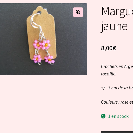
Marguer
jaune
8,00
€
Crochets en Arge
rocaille.
+/- 3 cm de la b
Couleurs : rose e
1 en stock