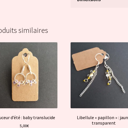
oduits similaires
ceur d’été : baby translucide
Libellule « papillon » : jau
transparent
5,00
€