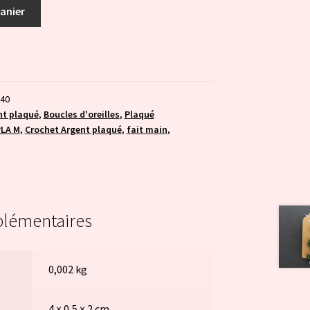
panier
040
nt plaqué
,
Boucles d'oreilles
,
Plaqué
LA M
,
Crochet Argent plaqué
,
fait main
,
plémentaires
0,002 kg
4 × 0,5 × 2 cm