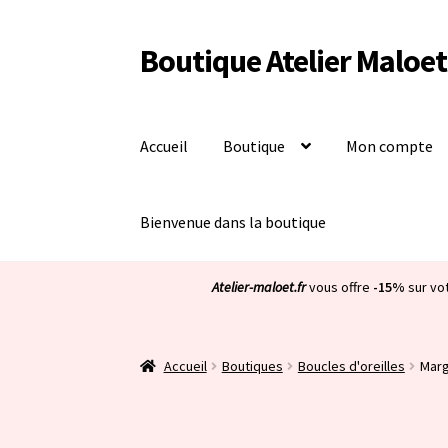
Boutique Atelier Maloet
Aller
Aller
à
au
la
contenu
navigation
Accueil
Boutique
Mon compte
Bienvenue dans la boutique
Atelier-maloet.fr
vous offre
-15%
sur vo
Accueil
Boutiques
Boucles d'oreilles
Marg