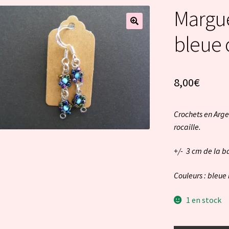
Marguer
bleue 
8,00
€
Crochets en Arge
rocaille.
+/- 3 cm de la b
Couleurs : bleue 
1 en stock