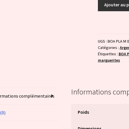
quantité
Ajouter au 
de
Marguerites
:
bleue
nuit
UGS :
BOA PLA M 
et
Catégories :
Arge
bleue
Étiquettes :
BOA P
claire
marguerites
Informations com
ormations complémentaires
Poids
 (0)
Dimensions