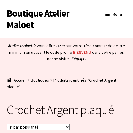
Boutique Atelier
Aller
Aller
Menu
à
au
Maloet
la
contenu
navigation
Accueil
Atelier-maloet.fr
vous offre
-15%
sur votre 1ère commande de 20€
Ouvrir
minimum en utilisant le code promo
BIENVENU
dans votre panier.
Boutique
Bonne visite !
L'équipe.
le
menu
Ouvrir
Mon compte
enfant
le
Accueil
Boutiques
Produits identifiés “Crochet Argent
menu
Ouvrir
À propos & CGV
plaqué”
enfant
le
menu
Ouvrir
Blog
Crochet Argent plaqué
enfant
le
menu
Bienvenue dans la boutique
enfant