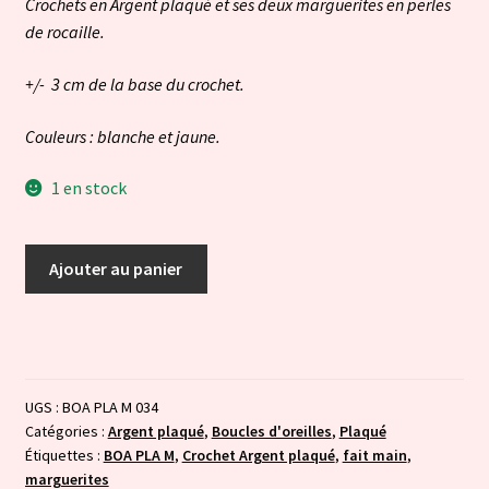
Crochets en Argent plaqué et ses deux marguerites en perles
de rocaille.
+/- 3 cm de la base du crochet.
Couleurs : blanche et jaune.
1 en stock
quantité
Ajouter au panier
de
Marguerites
:
blanche
et
UGS :
BOA PLA M 034
jaune
Catégories :
Argent plaqué
,
Boucles d'oreilles
,
Plaqué
Étiquettes :
BOA PLA M
,
Crochet Argent plaqué
,
fait main
,
marguerites