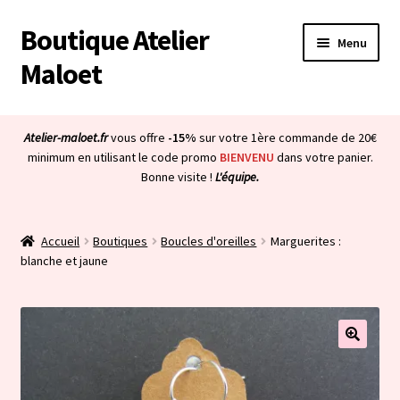
Boutique Atelier
Aller
Aller
Menu
à
au
Maloet
la
contenu
navigation
Accueil
Atelier-maloet.fr
vous offre
-15%
sur votre 1ère commande de 20€
Ouvrir
minimum en utilisant le code promo
BIENVENU
dans votre panier.
Boutique
Bonne visite !
L'équipe.
le
menu
Ouvrir
Mon compte
enfant
le
Accueil
Boutiques
Boucles d'oreilles
Marguerites :
menu
Ouvrir
À propos & CGV
blanche et jaune
enfant
le
menu
Ouvrir
Blog
enfant
le
menu
Bienvenue dans la boutique
enfant