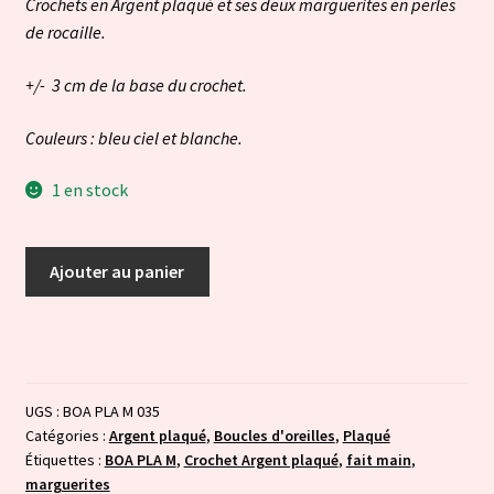
Crochets en Argent plaqué et ses deux marguerites en perles
de rocaille.
+/- 3 cm de la base du crochet.
Couleurs : bleu ciel et blanche.
1 en stock
quantité
Ajouter au panier
de
Marguerites
:
bleue
ciel
UGS :
BOA PLA M 035
et
Catégories :
Argent plaqué
,
Boucles d'oreilles
,
Plaqué
blanche
Étiquettes :
BOA PLA M
,
Crochet Argent plaqué
,
fait main
,
marguerites