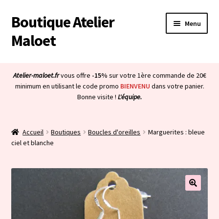
Boutique Atelier
Aller
Aller
Menu
à
au
Maloet
la
contenu
navigation
Accueil
Atelier-maloet.fr
vous offre
-15%
sur votre 1ère commande de 20€
Ouvrir
minimum en utilisant le code promo
BIENVENU
dans votre panier.
Boutique
Bonne visite !
L'équipe.
le
menu
Ouvrir
Mon compte
enfant
le
Accueil
Boutiques
Boucles d'oreilles
Marguerites : bleue
menu
Ouvrir
À propos & CGV
ciel et blanche
enfant
le
menu
Ouvrir
Blog
enfant
le
menu
Bienvenue dans la boutique
enfant