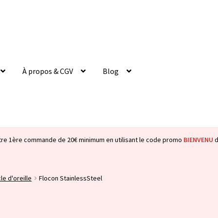
À propos & CGV
Blog
tre 1ère commande de 20€ minimum en utilisant le code promo
BIENVENU
d
le d'oreille
Flocon StainlessSteel