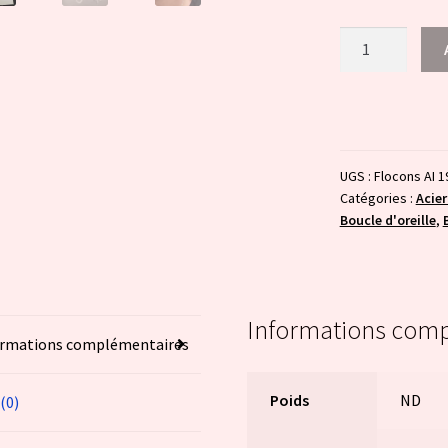
quantité
de
Flocon
StainlessSteel
UGS :
Flocons AI 1
Catégories :
Acier
Boucle d'oreille
,
Informations com
ormations complémentaires
Poids
ND
 (0)