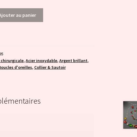
Ajouter au panier
95
 chirurgicale
,
Acier inoxydable
,
Argent brillant
,
Boucles d'oreilles
,
Collier & Sautoir
plémentaires