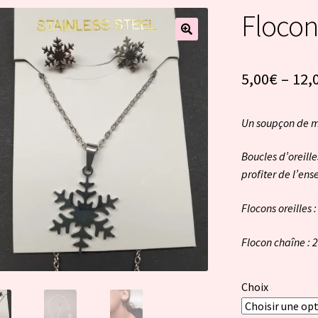
Flocon
5,00
€
–
12,
Un soupçon de m
Boucles d’oreill
profiter de l’e
Flocons oreilles 
Flocon chaîne : 
Choix