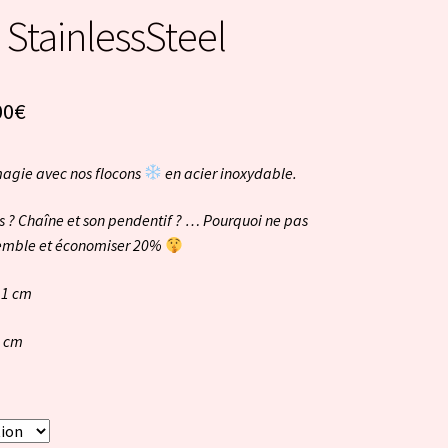
 StainlessSteel
00
€
agie avec nos flocons
en acier inoxydable.
es ? Chaîne et son pendentif ? … Pourquoi ne pas
nsemble et économiser 20%
: 1 cm
2 cm