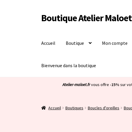
Boutique Atelier Maloet
Aller
Aller
à
au
la
contenu
navigation
Accueil
Boutique
Mon compte
Bienvenue dans la boutique
Atelier-maloet.fr
vous offre
-15%
sur vo
Accueil
Boutiques
Boucles d'oreilles
Bouc