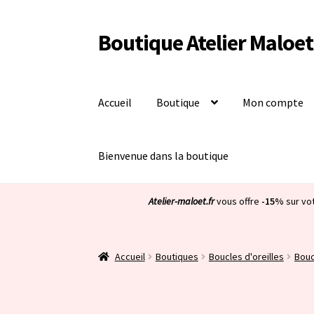
Boutique Atelier Maloet
Aller
Aller
à
au
la
contenu
navigation
Accueil
Boutique
Mon compte
Bienvenue dans la boutique
Atelier-maloet.fr
vous offre
-15%
sur vo
Accueil
Boutiques
Boucles d'oreilles
Bouc