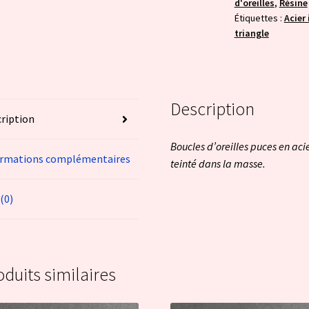
d'oreilles
,
Résine
Étiquettes :
Acier
triangle
Description
ription
Boucles d’oreilles puces en ac
ormations complémentaires
teinté dans la masse.
 (0)
oduits similaires