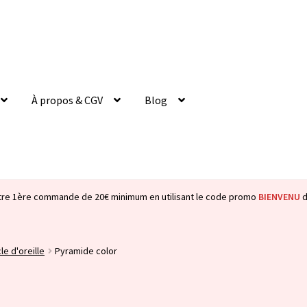
À propos & CGV
Blog
tre 1ère commande de 20€ minimum en utilisant le code promo
BIENVENU
d
le d'oreille
Pyramide color