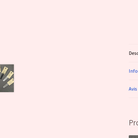
Desc
Inf
Avis
Pr