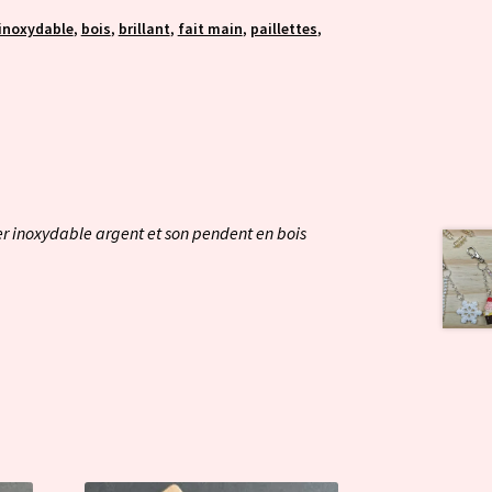
 inoxydable
,
bois
,
brillant
,
fait main
,
paillettes
,
ier inoxydable argent et son pendent en bois