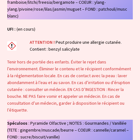
framboise/litchi/freesia/bergamote – COEUR : ylang-
ylang/pivoine/rose/lilas/jasmin/muguet – FOND : patchouli/musc
blanc)
UFI :
(en cours)
ATTENTION !
Peut produire une allergie cutanée.
Contient : benzyl salicylate
Tenir hors de portée des enfants. Éviter le rejet dans
l’environnement. Éliminer le contenu et le récipient conformément
à la réglementation locale. En cas de contact avec la peau : laver
abondamment à l’eau et au savon. En cas d’irritation ou d’éruption
cutanée : consulter un médecin. EN CAS D’INGESTION : Rincer la
bouche. NE PAS faire vomir et appeler un médecin. En cas de
consultation d’un médecin, garder à disposition le récipient ou
l’étiquette.
Spéculoos
: Pyramide Olfactive ; NOTES : Gourmandes / Vanillée
(TETE : gingembre/muscade/beurre – COEUR : cannelle/caramel –
FOND : sucre/biscuit/vanille)