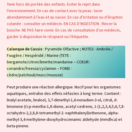
Tenir hors de portée des enfants. Eviter le rejet dans
l’environnement. En cas de contact avec la peau : laver
abondamment à l’eau et au savon. En cas d’irritation ou d’éruption
cutanée : consulter un médecin. EN CAS D’INGESTION : Rincer la
bouche. NE PAS faire vomir. En cas de consultation d’un médecin,
garder à disposition le récipient ou l’étiquette.
Calanque de Cassis
: Pyramide Olfactive ; NOTES : Ambrée /
Fougère / Hespéridé / Marine (TETE :
bergamote/citron/limette/mandarine – COEUR :
coriandre/freesia/cyclamen – FOND :
cèdre/patchouli/musc/mousse)
Peut produire une réaction allergique. Nocif pour les organismes
aquatiques, entraîne des effets néfastes à long terme. Contient :
linalyl acetate, linalool, 3,7-dimethyl-1,6-nonadien-3-ol, citral, d-
limonene (r)-p-mentha-1,8-diene, acetyl cedrene, 1-(1,2,3,4,5,6,7,8-
octahydro-2,3,8,8-tetramethyl-2- naphthalenyl)ethenone, alpha-
methyl-3,4-methylene-dioxyhydrocinnamic aldehyde (mmdhca) et
beta-pinene.