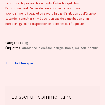
Tenir hors de portée des enfants. Éviter le rejet dans
l’environnement. En cas de contact avec la peau : laver
abondamment à l’eau et au savon. En cas d’irritation ou d’éruption
cutanée : consulter un médecin. En cas de consultation d’un
médecin, garder à disposition le récipient ou l’étiquette.
Catégorie :
Blog
Étiquettes :
ambiance
,
bien-être
,
bougie
,
home
,
maison
,
parfum
Navigation
Article
Lithothérapie
précédent :
de
l’article
Laisser un commentaire