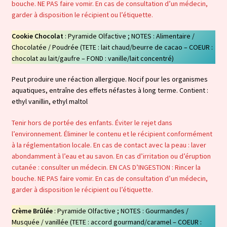
bouche. NE PAS faire vomir. En cas de consultation d’un médecin,
garder à disposition le récipient ou l’étiquette.
Cookie Chocolat
: Pyramide Olfactive ; NOTES : Alimentaire /
Chocolatée / Poudrée (TETE : lait chaud/beurre de cacao – COEUR :
chocolat au lait/gaufre – FOND : vanille/lait concentré)
Peut produire une réaction allergique. Nocif pour les organismes
aquatiques, entraîne des effets néfastes à long terme. Contient :
ethyl vanillin, ethyl maltol
Tenir hors de portée des enfants. Éviter le rejet dans
l’environnement. Éliminer le contenu et le récipient conformément
à la réglementation locale. En cas de contact avec la peau : laver
abondamment à l’eau et au savon. En cas d’irritation ou d’éruption
cutanée : consulter un médecin. EN CAS D’INGESTION : Rincer la
bouche. NE PAS faire vomir. En cas de consultation d’un médecin,
garder à disposition le récipient ou l’étiquette.
Crème Brûlée
: Pyramide Olfactive ; NOTES : Gourmandes /
Musquée / vanillée (TETE : accord gourmand/caramel – COEUR :