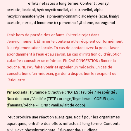
effets néfastes à long terme. Contient : benzyl
acetate, linalool, hydroxycitronellal, dl-citronellol, alpha-
hexylcinnamaldehyde, alpha-amylcinnamic aldehyde (aca), linalyl
acetate, nerol, d-limonene (r)-p-mentha-1,8-diene, isoeugenol
Tenir hors de portée des enfants. Éviter le rejet dans
l’environnement. Éliminer le contenu et le récipient conformément
à la réglementation locale. En cas de contact avec la peau : laver
abondamment à l’eau et au savon. En cas d’irritation ou d’éruption
cutanée : consulter un médecin. EN CAS D’INGESTION : Rincer la
bouche. NE PAS faire vomir et appeler un médecin. En cas de
consultation d’un médecin, garder à disposition le récipient ou
l’étiquette.
Pinacolada
: Pyramide Olfactive ; NOTES : Fruitée / Hespéridé /
Noix de coco / Vanillée (TETE : orange/thym brun – COEUR : jus
d’ananas/pêche – FOND : vanille/lait de coco)
Peut produire une réaction allergique. Nocif pour les organismes
aquatiques, entraîne des effets néfastes à long terme. Contient :
allyl 3-cyclohexylpropionate, (R)-p-mentha-1,8-diene