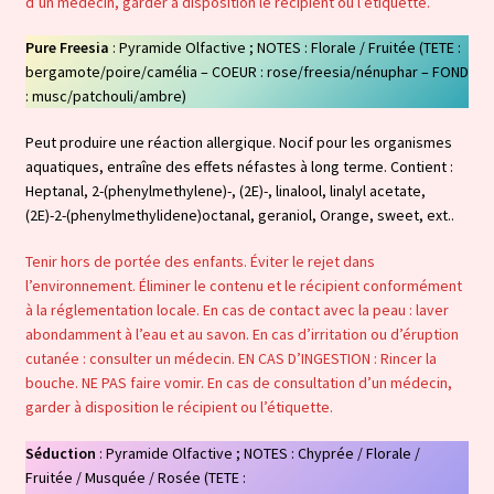
d’un médecin, garder à disposition le récipient ou l’étiquette.
Pure Freesia
: Pyramide Olfactive ; NOTES : Florale / Fruitée (TETE :
bergamote/poire/camélia – COEUR : rose/freesia/nénuphar – FOND
: musc/patchouli/ambre)
Peut produire une réaction allergique. Nocif pour les organismes
aquatiques, entraîne des effets néfastes à long terme. Contient :
Heptanal, 2-(phenylmethylene)-, (2E)-, linalool, linalyl acetate,
(2E)-2-(phenylmethylidene)octanal, geraniol, Orange, sweet, ext..
Tenir hors de portée des enfants. Éviter le rejet dans
l’environnement. Éliminer le contenu et le récipient conformément
à la réglementation locale. En cas de contact avec la peau : laver
abondamment à l’eau et au savon. En cas d’irritation ou d’éruption
cutanée : consulter un médecin. EN CAS D’INGESTION : Rincer la
bouche. NE PAS faire vomir. En cas de consultation d’un médecin,
garder à disposition le récipient ou l’étiquette.
Séduction
: Pyramide Olfactive ; NOTES : Chyprée / Florale /
Fruitée / Musquée / Rosée (TETE :