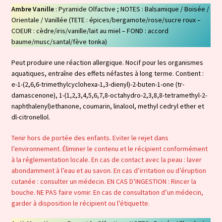
Ambre Vanille
: Pyramide Olfactive ; NOTES : Balsamique / Boisée /
Orientale / Vanillée (TETE : épices/bergamote/rose/sucre roux –
COEUR : cèdre/iris/vanille/lait au miel – FOND : accord
baume/musc/santal/fève tonka)
Peut produire une réaction allergique. Nocif pour les organismes
aquatiques, entraîne des effets néfastes à long terme. Contient :
e-1-(2,6,6-trimethylcyclohexa-1,3-dienyl)-2-buten-1-one (tr-
damascenone), 1-(1,2,3,4,5,6,7,8-octahydro-2,3,8,8-tetramethyl-2-
naphthalenyl)ethanone, coumarin, linalool, methyl cedryl ether et
dl-citronellol.
Tenir hors de portée des enfants. Eviter le rejet dans
l’environnement. Éliminer le contenu et le récipient conformément
à la réglementation locale. En cas de contact avec la peau : laver
abondamment à l’eau et au savon. En cas d’irritation ou d’éruption
cutanée : consulter un médecin. EN CAS D’INGESTION : Rincer la
bouche. NE PAS faire vomir. En cas de consultation d’un médecin,
garder à disposition le récipient ou l’étiquette.