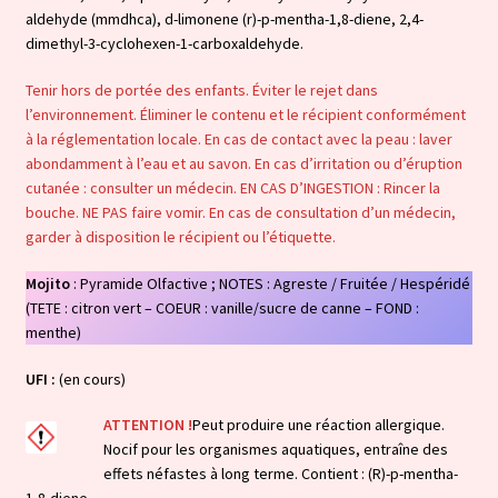
aldehyde (mmdhca), d-limonene (r)-p-mentha-1,8-diene, 2,4-
dimethyl-3-cyclohexen-1-carboxaldehyde.
Tenir hors de portée des enfants. Éviter le rejet dans
l’environnement. Éliminer le contenu et le récipient conformément
à la réglementation locale. En cas de contact avec la peau : laver
abondamment à l’eau et au savon. En cas d’irritation ou d’éruption
cutanée : consulter un médecin. EN CAS D’INGESTION : Rincer la
bouche. NE PAS faire vomir. En cas de consultation d’un médecin,
garder à disposition le récipient ou l’étiquette.
Mojito
: Pyramide Olfactive ; NOTES : Agreste / Fruitée / Hespéridé
(TETE : citron vert – COEUR : vanille/sucre de canne – FOND :
menthe)
UFI :
(en cours)
ATTENTION !
Peut produire une réaction allergique.
Nocif pour les organismes aquatiques, entraîne des
effets néfastes à long terme. Contient : (R)-p-mentha-