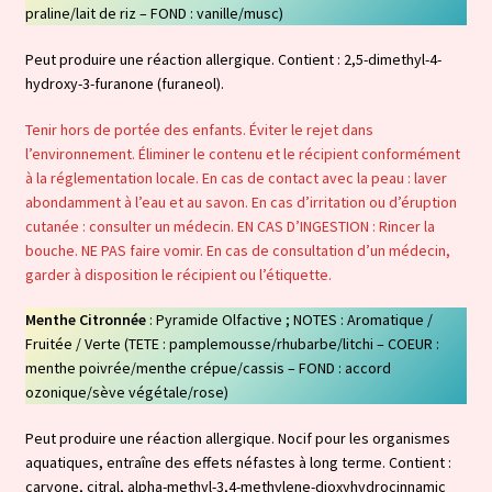
praline/lait de riz – FOND : vanille/musc)
Peut produire une réaction allergique. Contient : 2,5-dimethyl-4-
hydroxy-3-furanone (furaneol).
Tenir hors de portée des enfants. Éviter le rejet dans
l’environnement. Éliminer le contenu et le récipient conformément
à la réglementation locale. En cas de contact avec la peau : laver
abondamment à l’eau et au savon. En cas d’irritation ou d’éruption
cutanée : consulter un médecin. EN CAS D’INGESTION : Rincer la
bouche. NE PAS faire vomir. En cas de consultation d’un médecin,
garder à disposition le récipient ou l’étiquette.
Menthe Citronnée
: Pyramide Olfactive ; NOTES : Aromatique /
Fruitée / Verte (TETE : pamplemousse/rhubarbe/litchi – COEUR :
menthe poivrée/menthe crépue/cassis – FOND : accord
ozonique/sève végétale/rose)
Peut produire une réaction allergique. Nocif pour les organismes
aquatiques, entraîne des effets néfastes à long terme. Contient :
carvone, citral, alpha-methyl-3,4-methylene-dioxyhydrocinnamic