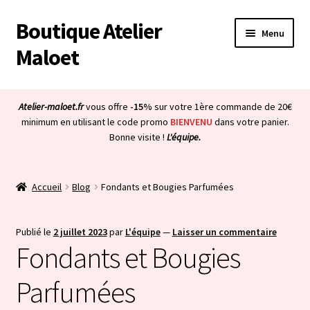
Boutique Atelier
Aller
Aller
Menu
à
au
Maloet
la
contenu
navigation
Accueil
Atelier-maloet.fr
vous offre
-15%
sur votre 1ère commande de 20€
Ouvrir
minimum en utilisant le code promo
BIENVENU
dans votre panier.
Boutique
Bonne visite !
L'équipe.
le
menu
Ouvrir
Mon compte
enfant
le
Accueil
Blog
Fondants et Bougies Parfumées
menu
Ouvrir
À propos & CGV
enfant
le
menu
Ouvrir
Publié le
2 juillet 2023
par
L'équipe
—
Laisser un commentaire
Blog
Fondants et Bougies
enfant
le
menu
Bienvenue dans la boutique
Parfumées
enfant