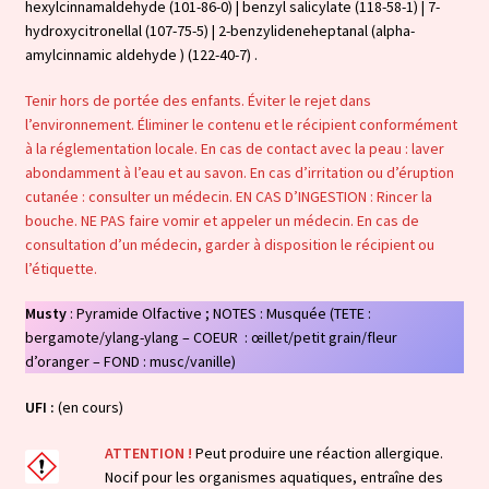
hexylcinnamaldehyde (101-86-0) | benzyl salicylate (118-58-1) | 7-
hydroxycitronellal (107-75-5) | 2-benzylideneheptanal (alpha-
amylcinnamic aldehyde ) (122-40-7) .
Tenir hors de portée des enfants. Éviter le rejet dans
l’environnement. Éliminer le contenu et le récipient conformément
à la réglementation locale. En cas de contact avec la peau : laver
abondamment à l’eau et au savon. En cas d’irritation ou d’éruption
cutanée : consulter un médecin. EN CAS D’INGESTION : Rincer la
bouche. NE PAS faire vomir et appeler un médecin. En cas de
consultation d’un médecin, garder à disposition le récipient ou
l’étiquette.
Musty
: Pyramide Olfactive ; NOTES : Musquée (TETE :
bergamote/ylang-ylang – COEUR : œillet/petit grain/fleur
d’oranger – FOND : musc/vanille)
UFI :
(en cours)
ATTENTION !
Peut produire une réaction allergique.
Nocif pour les organismes aquatiques, entraîne des