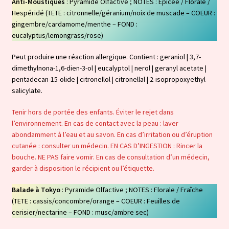
Anti-Moustiques
: Pyramide Olfactive ; NOTES : Epicée / Florale /
Hespéridé (TETE : citronnelle/géranium/noix de muscade – COEUR :
gingembre/cardamome/menthe – FOND :
eucalyptus/lemongrass/rose)
Peut produire une réaction allergique. Contient : geraniol | 3,7-
dimethylnona-1,6-dien-3-ol | eucalyptol | nerol | geranyl acetate |
pentadecan-15-olide | citronellol | citronellal | 2-isopropoxyethyl
salicylate.
Tenir hors de portée des enfants. Éviter le rejet dans
l’environnement. En cas de contact avec la peau : laver
abondamment à l’eau et au savon. En cas d’irritation ou d’éruption
cutanée : consulter un médecin. EN CAS D’INGESTION : Rincer la
bouche. NE PAS faire vomir. En cas de consultation d’un médecin,
garder à disposition le récipient ou l’étiquette.
Balade à Tokyo
: Pyramide Olfactive ; NOTES : Florale / Fraîche
(TETE : cassis/concombre/orange – COEUR : Feuilles de
cerisier/nectarine – FOND : musc/ambre sec)