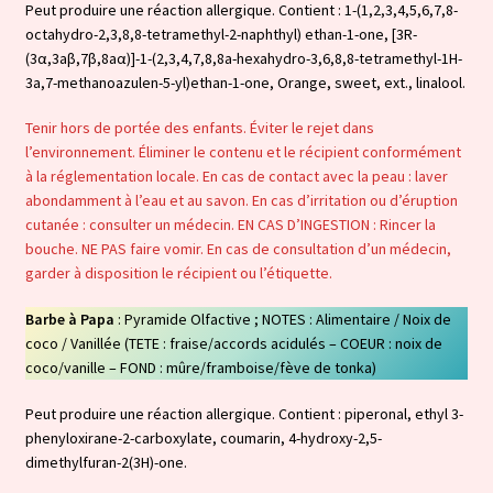
Peut produire une réaction allergique. Contient : 1-(1,2,3,4,5,6,7,8-
octahydro-2,3,8,8-tetramethyl-2-naphthyl) ethan-1-one, [3R-
(3α,3aβ,7β,8aα)]-1-(2,3,4,7,8,8a-hexahydro-3,6,8,8-tetramethyl-1H-
3a,7-methanoazulen-5-yl)ethan-1-one, Orange, sweet, ext., linalool.
Tenir hors de portée des enfants. Éviter le rejet dans
l’environnement. Éliminer le contenu et le récipient conformément
à la réglementation locale. En cas de contact avec la peau : laver
abondamment à l’eau et au savon. En cas d’irritation ou d’éruption
cutanée : consulter un médecin. EN CAS D’INGESTION : Rincer la
bouche. NE PAS faire vomir. En cas de consultation d’un médecin,
garder à disposition le récipient ou l’étiquette.
Barbe à Papa
: Pyramide Olfactive ; NOTES : Alimentaire / Noix de
coco / Vanillée (TETE : fraise/accords acidulés – COEUR : noix de
coco/vanille – FOND : mûre/framboise/fève de tonka)
Peut produire une réaction allergique. Contient : piperonal, ethyl 3-
phenyloxirane-2-carboxylate, coumarin, 4-hydroxy-2,5-
dimethylfuran-2(3H)-one.