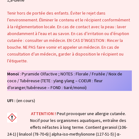
1,8-diene
Tenir hors de portée des enfants. Éviter le rejet dans
l’environnement. Éliminer le contenu et le récipient conformément
à la réglementation locale. En cas de contact avec la peau : laver
abondamment à l’eau et au savon. En cas d’irritation ou d’éruption
cutanée : consulter un médecin. EN CAS D’INGESTION : Rincer la
bouche. NE PAS faire vomir et appeler un médecin. En cas de
consultation d’un médecin, garder à disposition le récipient ou
l’étiquette.
Monoï
: Pyramide Olfactive ; NOTES : Florale / Fruitée / Noix de
coco / Tubéreuse (TETE : ylang-ylang – COEUR : fleur
d’oranger/tubéreuse – FOND : tiaré/monoï)
UFI :
(en cours)
ATTENTION !
Peut provoquer une allergie cutanée.
Nocif pour les organismes aquatiques, entraîne des
effets néfastes à long terme. Contient geraniol (106-
24-1) | linalool (78-70-6) | alpha-iso-methylionone (127-51-5) | α-