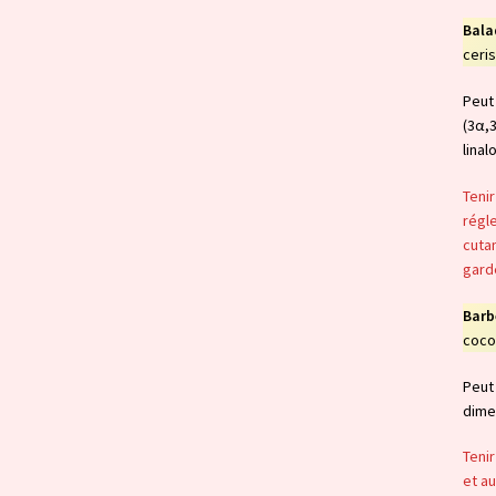
Bala
ceri
Peut 
(3α,
linalo
Tenir
régle
cutan
garde
Barb
coco
Peut 
dime
Tenir
et au