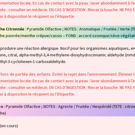
mentation locale. En cas de contact avec la peau : laver abondamment à l’ea
ée : consulter un médecin. EN CAS D’INGESTION : Rincer la bouche. NE PAS f
r à disposition le récipient ou l’étiquette.
he Citronnée
: Pyramide Olfactive ; NOTES : Aromatique / Fruitée / Verte 
he poivrée/menthe crépue/cassis – FOND : accord ozonique/sève végétal
produire une réaction allergique. Nocif pour les organismes aquatiques, en
one, citral, alpha-methyl-3,4-methylene-dioxyhydrocinnamic aldehyde (mmdh
thyl-3-cyclohexen-1-carboxaldehyde.
 hors de portée des enfants. Éviter le rejet dans l’environnement. Éliminer
mentation locale. En cas de contact avec la peau : laver abondamment à l’ea
ée : consulter un médecin. EN CAS D’INGESTION : Rincer la bouche. NE PAS f
r à disposition le récipient ou l’étiquette.
to
: Pyramide Olfactive ; NOTES : Agreste / Fruitée / Hespéridé (TETE : citro
he)
(en cours)