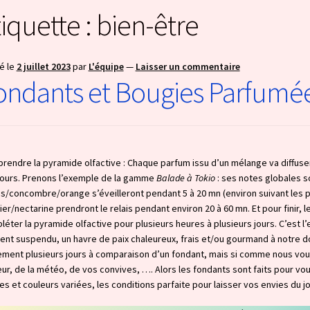
tiquette :
bien-être
é le
2 juillet 2023
par
L'équipe
—
Laisser un commentaire
ondants et Bougies Parfumé
rendre la pyramide olfactive : Chaque parfum issu d’un mélange va diffuse
jours. Prenons l’exemple de la gamme
Balade à Tokio
: ses notes globales s
is/concombre/orange s’éveilleront pendant 5 à 20 mn (environ suivant les 
ier/nectarine prendront le relais pendant environ 20 à 60 mn. Et pour fini
éter la pyramide olfactive pour plusieurs heures à plusieurs jours. C’est 
nt suspendu, un havre de paix chaleureux, frais et/ou gourmand à notre do
lement plusieurs jours à comparaison d’un fondant, mais si comme nous vo
r, de la météo, de vos convives, …. Alors les fondants sont faits pour vous
s et couleurs variées, les conditions parfaite pour laisser vos envies du jou