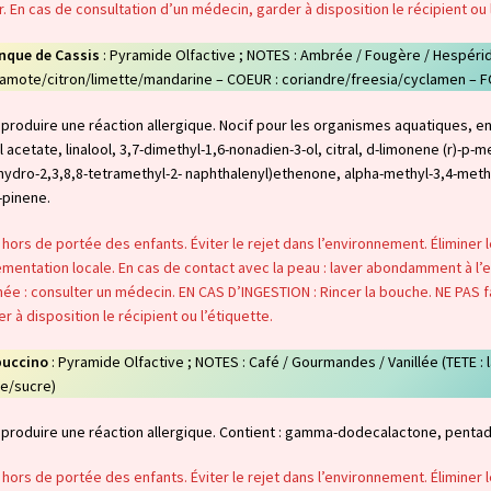
. En cas de consultation d’un médecin, garder à disposition le récipient ou 
nque de Cassis
: Pyramide Olfactive ; NOTES : Ambrée / Fougère / Hespéridé
amote/citron/limette/mandarine – COEUR : coriandre/freesia/cyclamen – 
produire une réaction allergique. Nocif pour les organismes aquatiques, en
yl acetate, linalool, 3,7-dimethyl-1,6-nonadien-3-ol, citral, d-limonene (r)-p-
hydro-2,3,8,8-tetramethyl-2- naphthalenyl)ethenone, alpha-methyl-3,4-me
-pinene.
 hors de portée des enfants. Éviter le rejet dans l’environnement. Éliminer
mentation locale. En cas de contact avec la peau : laver abondamment à l’ea
ée : consulter un médecin. EN CAS D’INGESTION : Rincer la bouche. NE PAS f
r à disposition le récipient ou l’étiquette.
uccino
: Pyramide Olfactive ; NOTES : Café / Gourmandes / Vanillée (TETE :
le/sucre)
 produire une réaction allergique. Contient : gamma-dodecalactone, penta
 hors de portée des enfants. Éviter le rejet dans l’environnement. Éliminer