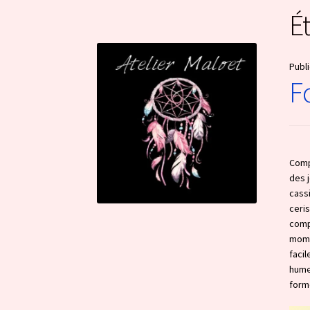
É
Publi
F
Comp
des 
cass
ceris
compl
mome
faci
humeu
forme