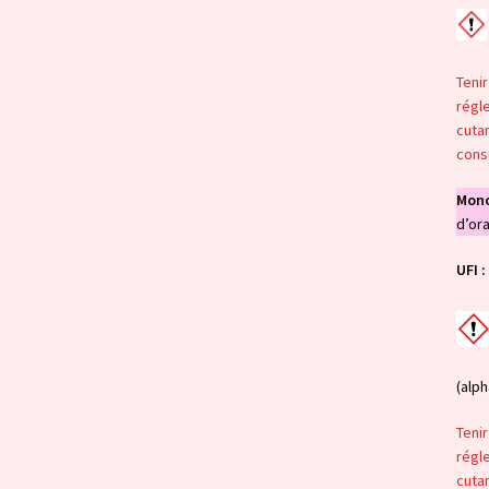
Tenir
régle
cutan
consu
Mono
d’or
UFI :
(alph
Tenir
régle
cutan