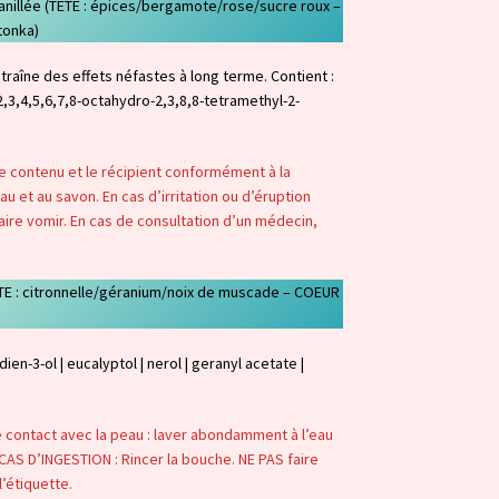
Vanillée (TETE : épices/bergamote/rose/sucre roux –
tonka)
traîne des effets néfastes à long terme. Contient :
2,3,4,5,6,7,8-octahydro-2,3,8,8-tetramethyl-2-
 le contenu et le récipient conformément à la
u et au savon. En cas d’irritation ou d’éruption
aire vomir. En cas de consultation d’un médecin,
TETE : citronnelle/géranium/noix de muscade – COEUR
en-3-ol | eucalyptol | nerol | geranyl acetate |
e contact avec la peau : laver abondamment à l’eau
 CAS D’INGESTION : Rincer la bouche. NE PAS faire
l’étiquette.