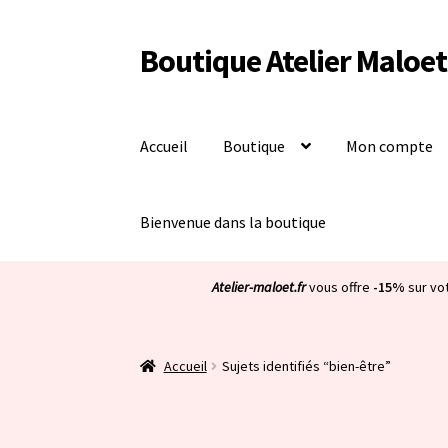
Boutique Atelier Maloet
Aller
Aller
à
au
la
contenu
navigation
Accueil
Boutique
Mon compte
Bienvenue dans la boutique
Atelier-maloet.fr
vous offre
-15%
sur vo
Accueil
Sujets identifiés “bien-être”