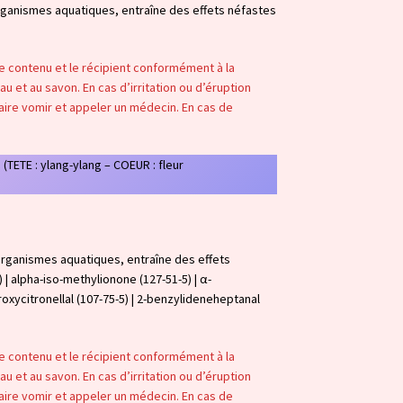
organismes aquatiques, entraîne des effets néfastes
 le contenu et le récipient conformément à la
u et au savon. En cas d’irritation ou d’éruption
aire vomir et appeler un médecin. En cas de
 (TETE : ylang-ylang – COEUR : fleur
organismes aquatiques, entraîne des effets
) | alpha-iso-methylionone (127-51-5) | α-
roxycitronellal (107-75-5) | 2-benzylideneheptanal
 le contenu et le récipient conformément à la
u et au savon. En cas d’irritation ou d’éruption
aire vomir et appeler un médecin. En cas de