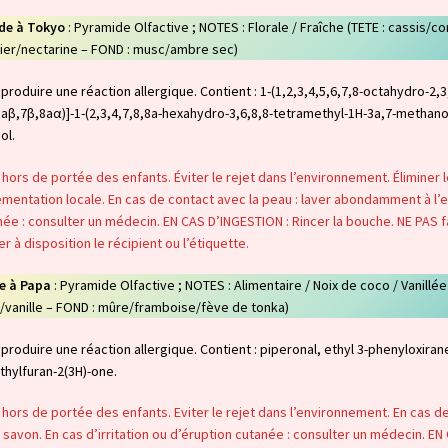
de à Tokyo
: Pyramide Olfactive ; NOTES : Florale / Fraîche (TETE : cassis/
sier/nectarine – FOND : musc/ambre sec)
produire une réaction allergique. Contient : 1-(1,2,3,4,5,6,7,8-octahydro-2,
3aβ,7β,8aα)]-1-(2,3,4,7,8,8a-hexahydro-3,6,8,8-tetramethyl-1H-3a,7-methano
ol.
 hors de portée des enfants. Éviter le rejet dans l’environnement. Éliminer
mentation locale. En cas de contact avec la peau : laver abondamment à l’ea
ée : consulter un médecin. EN CAS D’INGESTION : Rincer la bouche. NE PAS f
r à disposition le récipient ou l’étiquette.
e à Papa
: Pyramide Olfactive ; NOTES : Alimentaire / Noix de coco / Vanillée
/vanille – FOND : mûre/framboise/fève de tonka)
produire une réaction allergique. Contient : piperonal, ethyl 3-phenyloxira
thylfuran-2(3H)-one.
 hors de portée des enfants. Eviter le rejet dans l’environnement. En cas d
 savon. En cas d’irritation ou d’éruption cutanée : consulter un médecin. EN