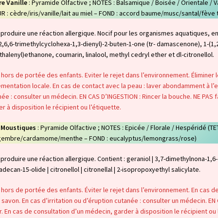
e Vanille
: Pyramide Olfactive ; NOTES : Balsamique / Boisée / Orientale / 
 : cèdre/iris/vanille/lait au miel – FOND : accord baume/musc/santal/fève 
produire une réaction allergique. Nocif pour les organismes aquatiques, en
2,6,6-trimethylcyclohexa-1,3-dienyl)-2-buten-1-one (tr- damascenone), 1-(1,
halenyl)ethanone, coumarin, linalool, methyl cedryl ether et dl-citronellol.
 hors de portée des enfants. Eviter le rejet dans l’environnement. Éliminer
mentation locale. En cas de contact avec la peau : laver abondamment à l’ea
ée : consulter un médecin. EN CAS D’INGESTION : Rincer la bouche. NE PAS f
r à disposition le récipient ou l’étiquette.
-Moustiques
: Pyramide Olfactive ; NOTES : Epicée / Florale / Hespéridé (
ngembre/cardamome/menthe – FOND : eucalyptus/lemongrass/rose)
produire une réaction allergique. Contient : geraniol | 3,7-dimethylnona-1,6-di
decan-15-olide | citronellol | citronellal | 2-isopropoxyethyl salicylate.
 hors de portée des enfants. Éviter le rejet dans l’environnement. En cas d
 savon. En cas d’irritation ou d’éruption cutanée : consulter un médecin. EN
. En cas de consultation d’un médecin, garder à disposition le récipient ou 