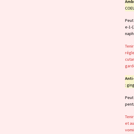
Ambr
COEUR
Peut 
e-1-(
napht
Tenir
régle
cutan
garde
Anti
: gi
Peut 
penta
Tenir
et au
vomir