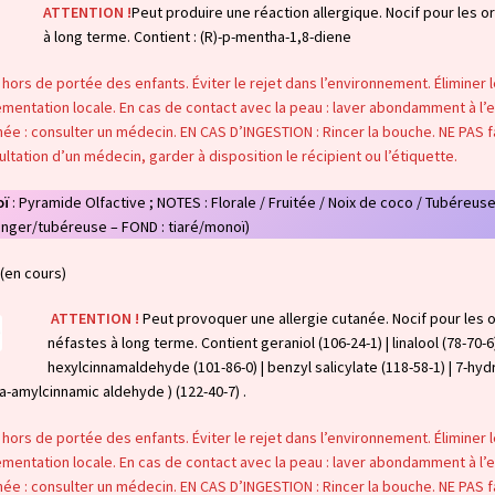
ATTENTION !
Peut produire une réaction allergique. Nocif pour les 
à long terme. Contient : (R)-p-mentha-1,8-diene
 hors de portée des enfants. Éviter le rejet dans l’environnement. Éliminer
mentation locale. En cas de contact avec la peau : laver abondamment à l’ea
ée : consulter un médecin. EN CAS D’INGESTION : Rincer la bouche. NE PAS f
ltation d’un médecin, garder à disposition le récipient ou l’étiquette.
ï
: Pyramide Olfactive ; NOTES : Florale / Fruitée / Noix de coco / Tubéreuse
anger/tubéreuse – FOND : tiaré/monoï)
(en cours)
ATTENTION !
Peut provoquer une allergie cutanée. Nocif pour les 
néfastes à long terme. Contient geraniol (106-24-1) | linalool (78-70-6
hexylcinnamaldehyde (101-86-0) | benzyl salicylate (118-58-1) | 7-hyd
a-amylcinnamic aldehyde ) (122-40-7) .
 hors de portée des enfants. Éviter le rejet dans l’environnement. Éliminer
mentation locale. En cas de contact avec la peau : laver abondamment à l’ea
ée : consulter un médecin. EN CAS D’INGESTION : Rincer la bouche. NE PAS f