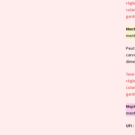
régle
cutan
garde
Ment
ment
Peut 
carv
dime
Tenir
régle
cutan
garde
Moji
ment
UFI :