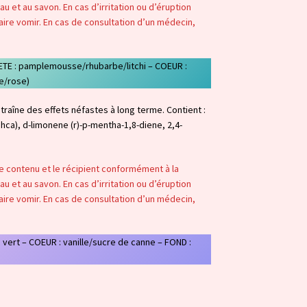
u et au savon. En cas d’irritation ou d’éruption
aire vomir. En cas de consultation d’un médecin,
(TETE : pamplemousse/rhubarbe/litchi – COEUR :
e/rose)
traîne des effets néfastes à long terme. Contient :
ca), d-limonene (r)-p-mentha-1,8-diene, 2,4-
 le contenu et le récipient conformément à la
u et au savon. En cas d’irritation ou d’éruption
aire vomir. En cas de consultation d’un médecin,
n vert – COEUR : vanille/sucre de canne – FOND :