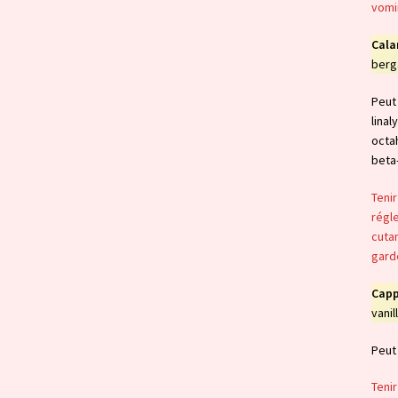
vomir
Cala
berg
Peut 
linal
octa
beta
Tenir
régle
cutan
garde
Capp
vanil
Peut
Tenir