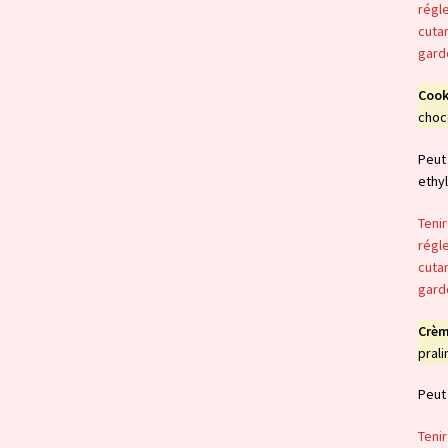
régle
cutan
garde
Cook
choco
Peut 
ethyl
Tenir
régle
cutan
garde
Crèm
prali
Peut 
Tenir