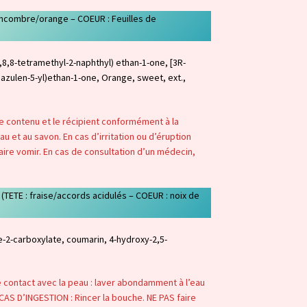
concombre/orange – COEUR : Feuilles de
3,8,8-tetramethyl-2-naphthyl) ethan-1-one, [3R-
azulen-5-yl)ethan-1-one, Orange, sweet, ext.,
 le contenu et le récipient conformément à la
u et au savon. En cas d’irritation ou d’éruption
aire vomir. En cas de consultation d’un médecin,
 (TETE : fraise/accords acidulés – COEUR : noix de
ne-2-carboxylate, coumarin, 4-hydroxy-2,5-
e contact avec la peau : laver abondamment à l’eau
 CAS D’INGESTION : Rincer la bouche. NE PAS faire