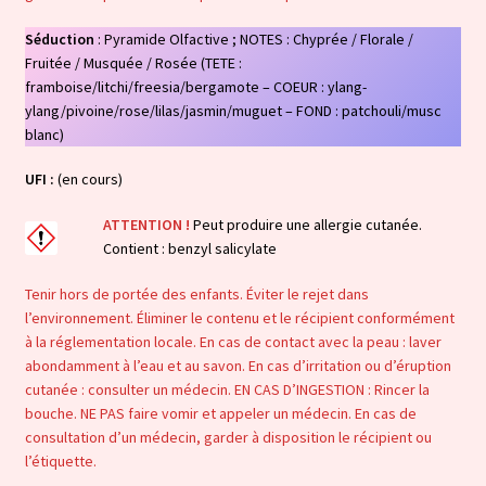
Séduction
: Pyramide Olfactive ; NOTES : Chyprée / Florale /
Fruitée / Musquée / Rosée (TETE :
framboise/litchi/freesia/bergamote – COEUR : ylang-
ylang/pivoine/rose/lilas/jasmin/muguet – FOND : patchouli/musc
blanc)
UFI :
(en cours)
ATTENTION !
Peut produire une allergie cutanée.
Contient : benzyl salicylate
Tenir hors de portée des enfants. Éviter le rejet dans
l’environnement. Éliminer le contenu et le récipient conformément
à la réglementation locale. En cas de contact avec la peau : laver
abondamment à l’eau et au savon. En cas d’irritation ou d’éruption
cutanée : consulter un médecin. EN CAS D’INGESTION : Rincer la
bouche. NE PAS faire vomir et appeler un médecin. En cas de
consultation d’un médecin, garder à disposition le récipient ou
l’étiquette.