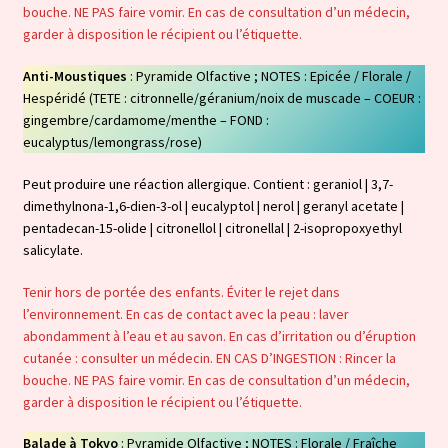
bouche. NE PAS faire vomir. En cas de consultation d’un médecin,
garder à disposition le récipient ou l’étiquette.
Anti-Moustiques
: Pyramide Olfactive ; NOTES : Epicée / Florale /
Hespéridé (TETE : citronnelle/géranium/noix de muscade – COEUR :
gingembre/cardamome/menthe – FOND :
eucalyptus/lemongrass/rose)
Peut produire une réaction allergique. Contient : geraniol | 3,7-
dimethylnona-1,6-dien-3-ol | eucalyptol | nerol | geranyl acetate |
pentadecan-15-olide | citronellol | citronellal | 2-isopropoxyethyl
salicylate.
Tenir hors de portée des enfants. Éviter le rejet dans
l’environnement. En cas de contact avec la peau : laver
abondamment à l’eau et au savon. En cas d’irritation ou d’éruption
cutanée : consulter un médecin. EN CAS D’INGESTION : Rincer la
bouche. NE PAS faire vomir. En cas de consultation d’un médecin,
garder à disposition le récipient ou l’étiquette.
Balade à Tokyo
: Pyramide Olfactive ; NOTES : Florale / Fraîche