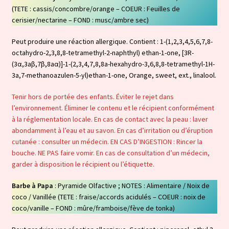
(TETE : cassis/concombre/orange – COEUR : Feuilles de
cerisier/nectarine – FOND : musc/ambre sec)
Peut produire une réaction allergique. Contient : 1-(1,2,3,4,5,6,7,8-
octahydro-2,3,8,8-tetramethyl-2-naphthyl) ethan-1-one, [3R-
(3α,3aβ,7β,8aα)]-1-(2,3,4,7,8,8a-hexahydro-3,6,8,8-tetramethyl-1H-
3a,7-methanoazulen-5-yl)ethan-1-one, Orange, sweet, ext., linalool.
Tenir hors de portée des enfants. Éviter le rejet dans
l’environnement. Éliminer le contenu et le récipient conformément
à la réglementation locale. En cas de contact avec la peau : laver
abondamment à l’eau et au savon. En cas d’irritation ou d’éruption
cutanée : consulter un médecin. EN CAS D’INGESTION : Rincer la
bouche. NE PAS faire vomir. En cas de consultation d’un médecin,
garder à disposition le récipient ou l’étiquette.
Barbe à Papa
: Pyramide Olfactive ; NOTES : Alimentaire / Noix de
coco / Vanillée (TETE : fraise/accords acidulés – COEUR : noix de
coco/vanille – FOND : mûre/framboise/fève de tonka)