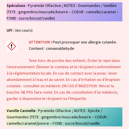
Spéculoos
: Pyramide Olfactive ; NOTES : Gourmandes / Vanillée
(TETE : gingembre/muscade/beurre – COEUR : cannelle/caramel –
FOND : sucre/biscuit/vanille)
UFI :
(en cours)
ATTENTION !
Peut provoquer une allergie cutanée.
Contient : cinnamaldehyde
Tenir hors de portée des enfants. Éviter le rejet dans
l’environnement. Éliminer le contenu et le récipient conformément
à la réglementation locale. En cas de contact avec la peau : laver
abondamment à l’eau et au savon. En cas d’irritation ou d’éruption
cutanée : consulter un médecin. EN CAS D’INGESTION : Rincer la
bouche. NE PAS faire vomir. En cas de consultation d’un médecin,
garder à disposition le récipient ou l’étiquette.
Vanille Cannelle
: Pyramide Olfactive ; NOTES : Epicée /
Gourmandes (TETE : gingembre/muscade/beurre – COEUR :
cannelle/caramel/poivre – FOND : sucre/biscuit/vanille