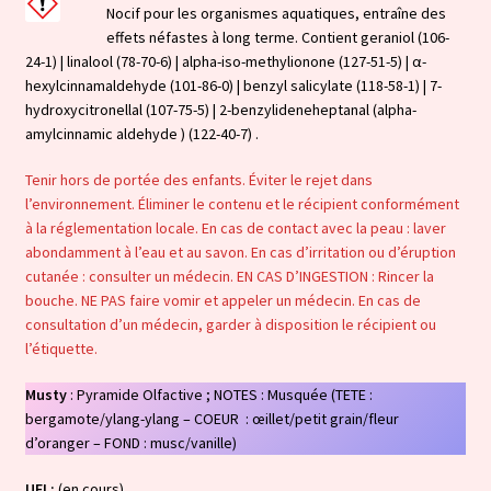
Nocif pour les organismes aquatiques, entraîne des
effets néfastes à long terme. Contient geraniol (106-
24-1) | linalool (78-70-6) | alpha-iso-methylionone (127-51-5) | α-
hexylcinnamaldehyde (101-86-0) | benzyl salicylate (118-58-1) | 7-
hydroxycitronellal (107-75-5) | 2-benzylideneheptanal (alpha-
amylcinnamic aldehyde ) (122-40-7) .
Tenir hors de portée des enfants. Éviter le rejet dans
l’environnement. Éliminer le contenu et le récipient conformément
à la réglementation locale. En cas de contact avec la peau : laver
abondamment à l’eau et au savon. En cas d’irritation ou d’éruption
cutanée : consulter un médecin. EN CAS D’INGESTION : Rincer la
bouche. NE PAS faire vomir et appeler un médecin. En cas de
consultation d’un médecin, garder à disposition le récipient ou
l’étiquette.
Musty
: Pyramide Olfactive ; NOTES : Musquée (TETE :
bergamote/ylang-ylang – COEUR : œillet/petit grain/fleur
d’oranger – FOND : musc/vanille)
UFI :
(en cours)