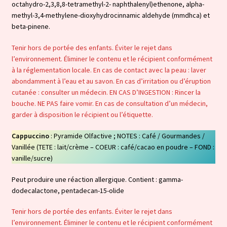
octahydro-2,3,8,8-tetramethyl-2- naphthalenyl)ethenone, alpha-
methyl-3,4-methylene-dioxyhydrocinnamic aldehyde (mmdhca) et
beta-pinene.
Tenir hors de portée des enfants. Éviter le rejet dans
l’environnement. Éliminer le contenu et le récipient conformément
à la réglementation locale. En cas de contact avec la peau : laver
abondamment à l’eau et au savon. En cas d’irritation ou d’éruption
cutanée : consulter un médecin. EN CAS D’INGESTION : Rincer la
bouche. NE PAS faire vomir. En cas de consultation d’un médecin,
garder à disposition le récipient ou l’étiquette.
Cappuccino
: Pyramide Olfactive ; NOTES : Café / Gourmandes /
Vanillée (TETE : lait/crème – COEUR : café/cacao en poudre – FOND :
vanille/sucre)
Peut produire une réaction allergique. Contient : gamma-
dodecalactone, pentadecan-15-olide
Tenir hors de portée des enfants. Éviter le rejet dans
l’environnement. Éliminer le contenu et le récipient conformément