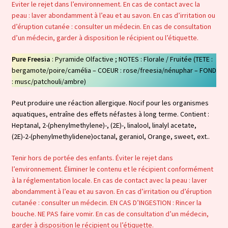
Eviter le rejet dans l’environnement. En cas de contact avec la
peau : laver abondamment à l’eau et au savon. En cas d’irritation ou
d’éruption cutanée : consulter un médecin. En cas de consultation
d’un médecin, garder à disposition le récipient ou l’étiquette.
Pure Freesia
: Pyramide Olfactive ; NOTES : Florale / Fruitée (TETE :
bergamote/poire/camélia – COEUR : rose/freesia/nénuphar – FOND
: musc/patchouli/ambre)
Peut produire une réaction allergique. Nocif pour les organismes
aquatiques, entraîne des effets néfastes à long terme. Contient :
Heptanal, 2-(phenylmethylene)-, (2E)-, linalool, linalyl acetate,
(2E)-2-(phenylmethylidene)octanal, geraniol, Orange, sweet, ext..
Tenir hors de portée des enfants. Éviter le rejet dans
l’environnement. Éliminer le contenu et le récipient conformément
à la réglementation locale. En cas de contact avec la peau : laver
abondamment à l’eau et au savon. En cas d’irritation ou d’éruption
cutanée : consulter un médecin. EN CAS D’INGESTION : Rincer la
bouche. NE PAS faire vomir. En cas de consultation d’un médecin,
garder à disposition le récipient ou l’étiquette.