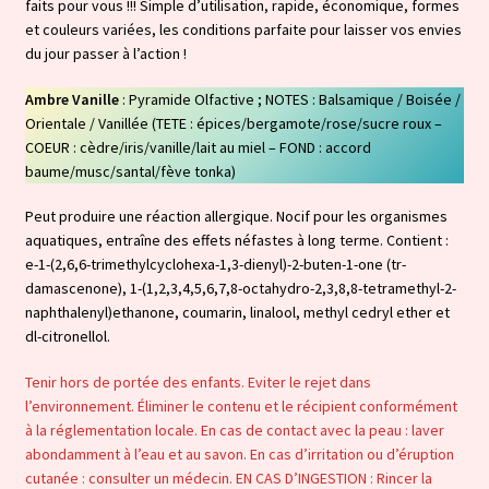
faits pour vous !!! Simple d’utilisation, rapide, économique, formes
et couleurs variées, les conditions parfaite pour laisser vos envies
du jour passer à l’action !
Ambre Vanille
: Pyramide Olfactive ; NOTES : Balsamique / Boisée /
Orientale / Vanillée (TETE : épices/bergamote/rose/sucre roux –
COEUR : cèdre/iris/vanille/lait au miel – FOND : accord
baume/musc/santal/fève tonka)
Peut produire une réaction allergique. Nocif pour les organismes
aquatiques, entraîne des effets néfastes à long terme. Contient :
e-1-(2,6,6-trimethylcyclohexa-1,3-dienyl)-2-buten-1-one (tr-
damascenone), 1-(1,2,3,4,5,6,7,8-octahydro-2,3,8,8-tetramethyl-2-
naphthalenyl)ethanone, coumarin, linalool, methyl cedryl ether et
dl-citronellol.
Tenir hors de portée des enfants. Eviter le rejet dans
l’environnement. Éliminer le contenu et le récipient conformément
à la réglementation locale. En cas de contact avec la peau : laver
abondamment à l’eau et au savon. En cas d’irritation ou d’éruption
cutanée : consulter un médecin. EN CAS D’INGESTION : Rincer la