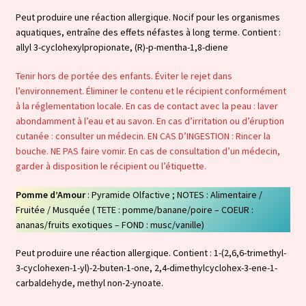
Peut produire une réaction allergique. Nocif pour les organismes
aquatiques, entraîne des effets néfastes à long terme. Contient :
allyl 3-cyclohexylpropionate, (R)-p-mentha-1,8-diene
Tenir hors de portée des enfants. Éviter le rejet dans
l’environnement. Éliminer le contenu et le récipient conformément
à la réglementation locale. En cas de contact avec la peau : laver
abondamment à l’eau et au savon. En cas d’irritation ou d’éruption
cutanée : consulter un médecin. EN CAS D’INGESTION : Rincer la
bouche. NE PAS faire vomir. En cas de consultation d’un médecin,
garder à disposition le récipient ou l’étiquette.
Pomme d’Amour
: Pyramide Olfactive ; NOTES : Alimentaire /
Fruitée / Musquée ( TETE : pomme/banane/poire – COEUR :
ananas/fruits exotiques – FOND : musc/vanille)
Peut produire une réaction allergique. Contient : 1-(2,6,6-trimethyl-
3-cyclohexen-1-yl)-2-buten-1-one, 2,4-dimethylcyclohex-3-ene-1-
carbaldehyde, methyl non-2-ynoate.