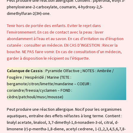
Peut produire une réaction allergique. Contient : piperonal, ethyl 3-
phenyloxirane-2-carboxylate, coumarin, 4-hydroxy-2,5-
dimethylfuran-2(3H)-one.
Tenir hors de portée des enfants. Eviter le rejet dans
l’environnement. En cas de contact avec la peau : laver
abondamment à l’eau et au savon. En cas d’irritation ou d’éruption
cutanée : consulter un médecin. EN CAS D’INGESTION : Rincer la
bouche. NE PAS faire vomir. En cas de consultation d’un médecin,
garder à disposition le récipient ou l’étiquette.
Calanque de Cassis
: Pyramide Olfactive ; NOTES : Ambrée /
Fougère / Hespéridé / Marine (TETE :
bergamote/citron/limette/mandarine – COEUR :
coriandre/freesia/cyclamen – FOND :
cèdre/patchouli/musc/mousse)
Peut produire une réaction allergique. Nocif pour les organismes
aquatiques, entraîne des effets néfastes à long terme. Contient :
linalyl acetate, linalool, 3,7-dimethyl-1,6-nonadien-3-ol, citral, d-
limonene (r)-p-mentha-1,8-diene, acetyl cedrene, 1-(1,2,3,4,5,6,7,8-