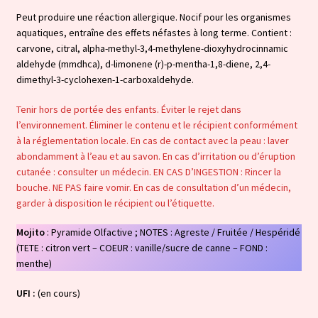
Peut produire une réaction allergique. Nocif pour les organismes
aquatiques, entraîne des effets néfastes à long terme. Contient :
carvone, citral, alpha-methyl-3,4-methylene-dioxyhydrocinnamic
aldehyde (mmdhca), d-limonene (r)-p-mentha-1,8-diene, 2,4-
dimethyl-3-cyclohexen-1-carboxaldehyde.
Tenir hors de portée des enfants. Éviter le rejet dans
l’environnement. Éliminer le contenu et le récipient conformément
à la réglementation locale. En cas de contact avec la peau : laver
abondamment à l’eau et au savon. En cas d’irritation ou d’éruption
cutanée : consulter un médecin. EN CAS D’INGESTION : Rincer la
bouche. NE PAS faire vomir. En cas de consultation d’un médecin,
garder à disposition le récipient ou l’étiquette.
Mojito
: Pyramide Olfactive ; NOTES : Agreste / Fruitée / Hespéridé
(TETE : citron vert – COEUR : vanille/sucre de canne – FOND :
menthe)
UFI :
(en cours)