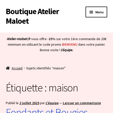
Boutique Atelier
Aller
Aller
Menu
à
au
Maloet
la
contenu
navigation
Accueil
Atelier-maloet.fr
vous offre
-15%
sur votre 1ère commande de 20€
Ouvrir
minimum en utilisant le code promo
BIENVENU
dans votre panier.
Boutique
Bonne visite !
L'équipe.
le
menu
Ouvrir
Mon compte
enfant
le
Accueil
Sujets identifiés “maison”
menu
Ouvrir
À propos & CGV
enfant
le
Étiquette :
maison
menu
Ouvrir
Blog
enfant
le
menu
Bienvenue dans la boutique
Publié le
2 juillet 2023
par
L'équipe
—
Laisser un commentaire
enfant
Fondants et Bougies