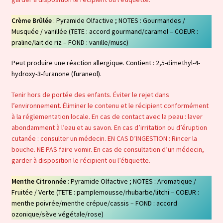
Crème Brûlée
: Pyramide Olfactive ; NOTES : Gourmandes /
Musquée / vanillée (TETE : accord gourmand/caramel – COEUR :
praline/lait de riz – FOND : vanille/musc)
Peut produire une réaction allergique. Contient : 2,5-dimethyl-4-
hydroxy-3-furanone (furaneol).
Tenir hors de portée des enfants. Éviter le rejet dans
l’environnement. Éliminer le contenu et le récipient conformément
à la réglementation locale. En cas de contact avec la peau : laver
abondamment à l’eau et au savon. En cas d’irritation ou d’éruption
cutanée : consulter un médecin. EN CAS D’INGESTION : Rincer la
bouche. NE PAS faire vomir. En cas de consultation d’un médecin,
garder à disposition le récipient ou l’étiquette.
Menthe Citronnée
: Pyramide Olfactive ; NOTES : Aromatique /
Fruitée / Verte (TETE : pamplemousse/rhubarbe/litchi – COEUR :
menthe poivrée/menthe crépue/cassis – FOND : accord
ozonique/sève végétale/rose)