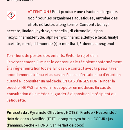
ATTENTION !
Peut produire une réaction allergique.
Nocif pour les organismes aquatiques, entraîne des
effets néfastes à long terme. Contient : benzyl
acetate, linalool, hydroxycitronellal, dl-citronellol, alpha-
hexylcinnamaldehyde, alpha-amylcinnamic aldehyde (aca), linalyl
acetate, nerol, d-limonene (r)-p-mentha-1,8-diene, isoeugenol
Tenir hors de portée des enfants. Éviter le rejet dans
l’environnement. Éliminer le contenu et le récipient conformément
à la réglementation locale. En cas de contact avec la peau : laver
abondamment à l’eau et au savon. En cas d’irritation ou d’éruption
cutanée : consulter un médecin. EN CAS D’INGESTION : Rincer la
bouche. NE PAS faire vomir et appeler un médecin. En cas de
consultation d’un médecin, garder à disposition le récipient ou
l’étiquette.
Pinacolada
: Pyramide Olfactive ; NOTES : Fruitée / Hespéridé /
Noix de coco / Vanillée (TETE : orange/thym brun – COEUR : jus
d’ananas/pêche – FOND : vanille/lait de coco)