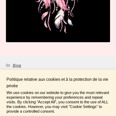
Blog
Politique relative aux cookies et à la protection de la vie
privée
We use cookies on our website to give you the most relevant
Fais de ta vie un rêve ! N'oublie pas de laisser un
© Boutique Atelier Maloet 2026
experience by remembering your preferences and repeat
commentaire sur tes achats pour aider la communauté ♡
visits. By clicking “Accept All”, you consent to the use of ALL
À propos & CGV
Built with WooCommerce
.
the cookies. However, you may visit "Cookie Settings" to
Ignorer
provide a controlled consent.