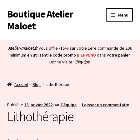
Boutique Atelier
Aller
Aller
Menu
à
au
Maloet
la
contenu
navigation
Accueil
Atelier-maloet.fr
vous offre
-15%
sur votre 1ère commande de 20€
Ouvrir
minimum en utilisant le code promo
BIENVENU
dans votre panier.
Boutique
Bonne visite !
L'équipe.
le
menu
Ouvrir
Mon compte
enfant
le
Accueil
Blog
Lithothérapie
menu
Ouvrir
À propos & CGV
enfant
le
menu
Ouvrir
Publié le
13 janvier 2022
par
L'équipe
—
Laisser un commentaire
Blog
Lithothérapie
enfant
le
menu
Bienvenue dans la boutique
enfant