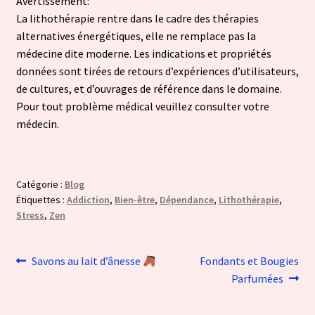
Avertissement:
La lithothérapie rentre dans le cadre des thérapies
alternatives énergétiques, elle ne remplace pas la
médecine dite moderne. Les indications et propriétés
données sont tirées de retours d’expériences d’utilisateurs,
de cultures, et d’ouvrages de référence dans le domaine.
Pour tout problème médical veuillez consulter votre
médecin.
Catégorie :
Blog
Étiquettes :
Addiction
,
Bien-être
,
Dépendance
,
Lithothérapie
,
Stress
,
Zen
Navigation
Article
Article
Savons au lait d’ânesse
Fondants et Bougies
précédent :
suivant :
Parfumées
de