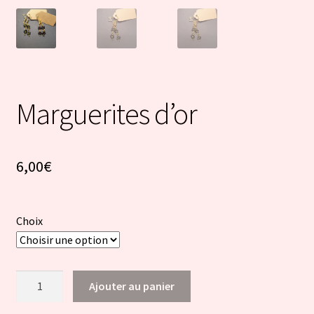
Marguerites d’or
6,00
€
Choix
quantité
Ajouter au panier
de
Marguerites