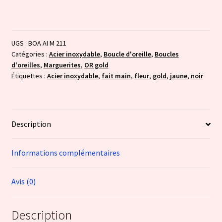
d'or
UGS :
BOA AI M 211
Catégories :
Acier inoxydable
,
Boucle d'oreille
,
Boucles
d'oreilles
,
Marguerites
,
OR gold
Étiquettes :
Acier inoxydable
,
fait main
,
fleur
,
gold
,
jaune
,
noir
Description
Informations complémentaires
Avis (0)
Description