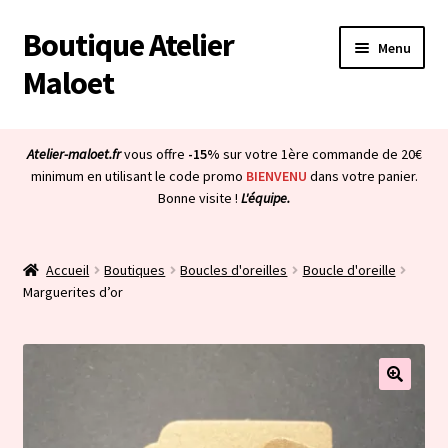
Boutique Atelier
Aller
Aller
Menu
à
au
Maloet
la
contenu
navigation
Accueil
Atelier-maloet.fr
vous offre
-15%
sur votre 1ère commande de 20€
Ouvrir
minimum en utilisant le code promo
BIENVENU
dans votre panier.
Boutique
Bonne visite !
L'équipe.
le
menu
Ouvrir
Mon compte
enfant
le
Accueil
Boutiques
Boucles d'oreilles
Boucle d'oreille
menu
Ouvrir
À propos & CGV
Marguerites d’or
enfant
le
menu
Ouvrir
Blog
enfant
le
menu
Bienvenue dans la boutique
enfant