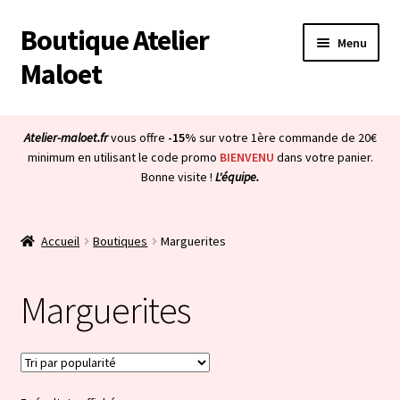
Boutique Atelier
Aller
Aller
Menu
à
au
Maloet
la
contenu
navigation
Accueil
Atelier-maloet.fr
vous offre
-15%
sur votre 1ère commande de 20€
Ouvrir
minimum en utilisant le code promo
BIENVENU
dans votre panier.
Boutique
Bonne visite !
L'équipe.
le
menu
Ouvrir
Mon compte
enfant
le
Accueil
Boutiques
Marguerites
menu
Ouvrir
À propos & CGV
enfant
le
Marguerites
menu
Ouvrir
Blog
enfant
le
menu
Bienvenue dans la boutique
enfant