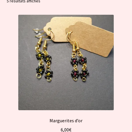
Trié
5 résultats affichés
par
popularité
Marguerites d’or
6,00
€