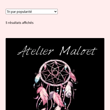
Trié
5 résultats affichés
par
popularité