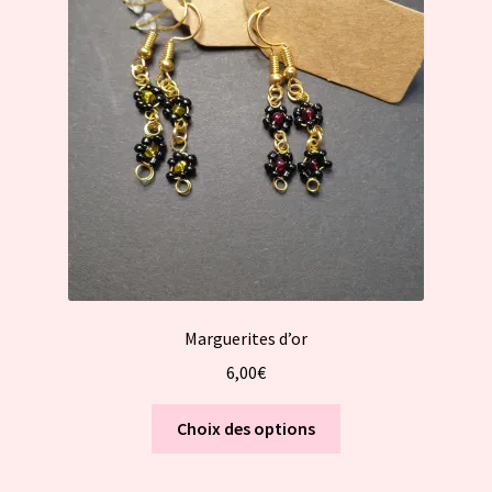
peuvent
être
choisies
sur
la
page
du
produit
Marguerites d’or
6,00
€
Ce
Choix des options
produit
a