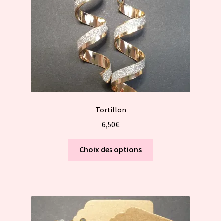
Tortillon
6,50
€
Ce
Choix des options
produit
a
plusieurs
variations.
Les
options