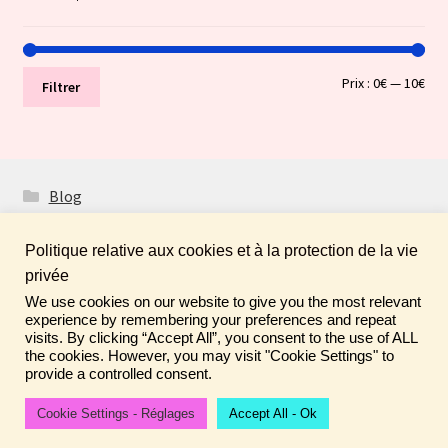
Prix
Prix
Prix :
0€
—
10€
Filtrer
min
ma
Blog
Politique relative aux cookies et à la protection de la vie
privée
We use cookies on our website to give you the most relevant
Fais de ta vie un rêve ! N'oublie pas de laisser un
© Boutique Atelier Maloet 2026
experience by remembering your preferences and repeat
commentaire sur tes achats pour aider la communauté ♡
visits. By clicking “Accept All”, you consent to the use of ALL
À propos & CGV
Built with WooCommerce
.
the cookies. However, you may visit "Cookie Settings" to
Ignorer
provide a controlled consent.
Cookie Settings - Réglages
Accept All - Ok
0
Recherche
Recherche