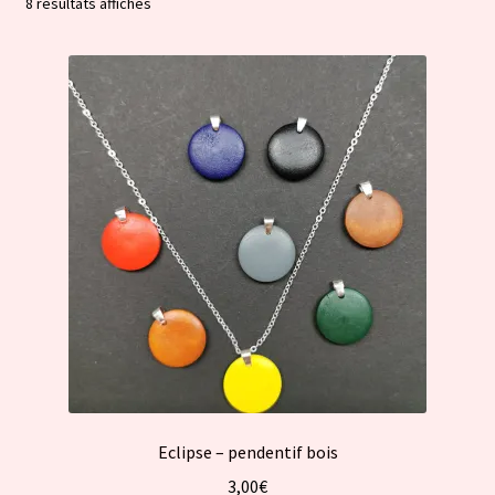
Trié
8 résultats affichés
par
popularité
Eclipse – pendentif bois
3,00
€