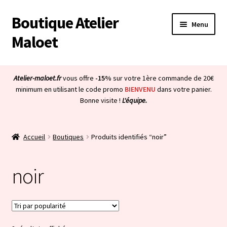
Boutique Atelier
Aller
Aller
Menu
à
au
Maloet
la
contenu
navigation
Accueil
Atelier-maloet.fr
vous offre
-15%
sur votre 1ère commande de 20€
Ouvrir
minimum en utilisant le code promo
BIENVENU
dans votre panier.
Boutique
Bonne visite !
L'équipe.
le
menu
Ouvrir
Mon compte
enfant
le
Accueil
Boutiques
Produits identifiés “noir”
menu
Ouvrir
À propos & CGV
enfant
le
noir
menu
Ouvrir
Blog
enfant
le
menu
Bienvenue dans la boutique
enfant