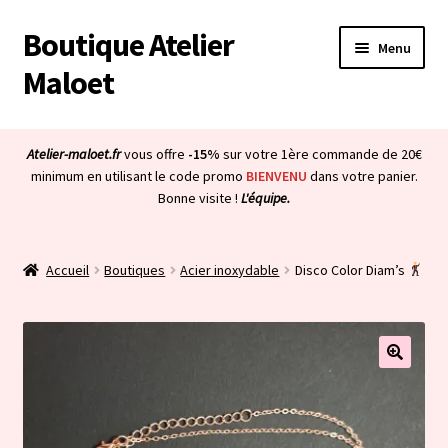
Boutique Atelier
Aller
Aller
Menu
à
au
Maloet
la
contenu
navigation
Accueil
Atelier-maloet.fr
vous offre
-15%
sur votre 1ère commande de 20€
Ouvrir
minimum en utilisant le code promo
BIENVENU
dans votre panier.
Boutique
Bonne visite !
L'équipe.
le
menu
Ouvrir
Mon compte
enfant
le
Accueil
Boutiques
Acier inoxydable
Disco Color Diam’s
menu
Ouvrir
À propos & CGV
enfant
le
menu
Ouvrir
Blog
enfant
le
menu
Bienvenue dans la boutique
enfant