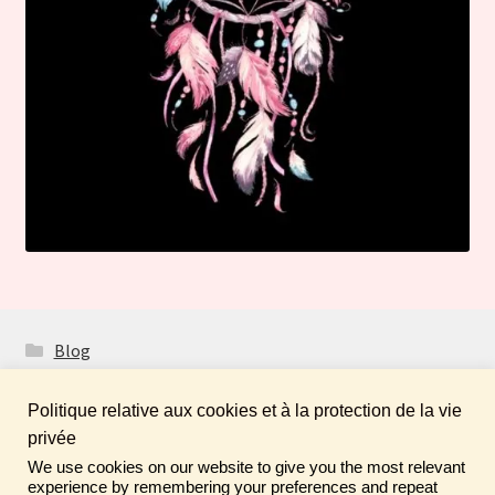
Blog
Politique relative aux cookies et à la protection de la vie
privée
We use cookies on our website to give you the most relevant
Fais de ta vie un rêve ! N'oublie pas de laisser un
© Boutique Atelier Maloet 2026
experience by remembering your preferences and repeat