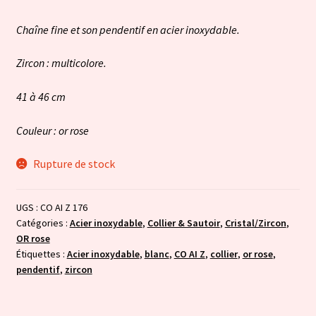
Chaîne fine et son pendentif en acier inoxydable.
Zircon : multicolore.
41 à 46 cm
Couleur : or rose
Rupture de stock
UGS :
CO AI Z 176
Catégories :
Acier inoxydable
,
Collier & Sautoir
,
Cristal/Zircon
,
OR rose
Étiquettes :
Acier inoxydable
,
blanc
,
CO AI Z
,
collier
,
or rose
,
pendentif
,
zircon