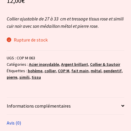
12,00
€
Collier ajustable de 27 à 33 cm et tressage tissus rose et simili
cuir noir avec son médaillon métal et pierre rose.
Rupture de stock
UGS :
COP M 063
Catégories :
Acier inoxydable
,
Argent brillant
,
Collier & Sautoir
Étiquettes :
bohème
,
collier
,
COP M
,
fait main
,
métal
,
pendentif
,
pierre
,
simili
,
tissu
Informations complémentaires
Avis (0)