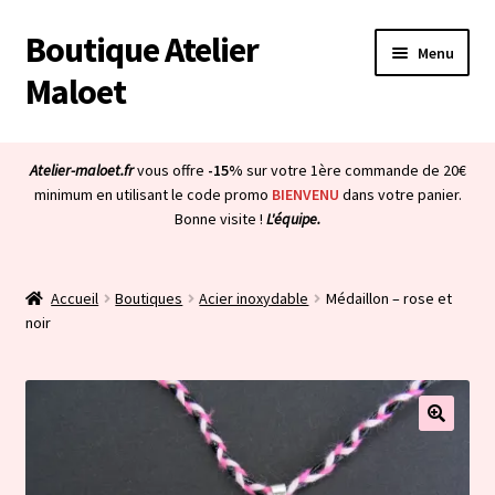
Boutique Atelier
Aller
Aller
Menu
à
au
Maloet
la
contenu
navigation
Accueil
Atelier-maloet.fr
vous offre
-15%
sur votre 1ère commande de 20€
Ouvrir
minimum en utilisant le code promo
BIENVENU
dans votre panier.
Boutique
Bonne visite !
L'équipe.
le
menu
Ouvrir
Mon compte
enfant
le
Accueil
Boutiques
Acier inoxydable
Médaillon – rose et
menu
Ouvrir
À propos & CGV
noir
enfant
le
menu
Ouvrir
Blog
enfant
le
menu
Bienvenue dans la boutique
enfant