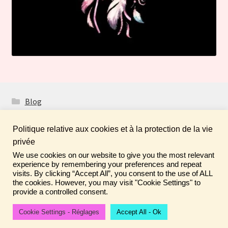
Blog
Politique relative aux cookies et à la protection de la vie
privée
We use cookies on our website to give you the most relevant
Fais de ta vie un rêve ! N'oublie pas de laisser un
© Boutique Atelier Maloet 2026
experience by remembering your preferences and repeat
commentaire sur tes achats pour aider la communauté ♡
visits. By clicking “Accept All”, you consent to the use of ALL
À propos & CGV
Built with WooCommerce
.
the cookies. However, you may visit "Cookie Settings" to
Ignorer
provide a controlled consent.
Cookie Settings - Réglages
Accept All - Ok
0
Recherche
Recherche