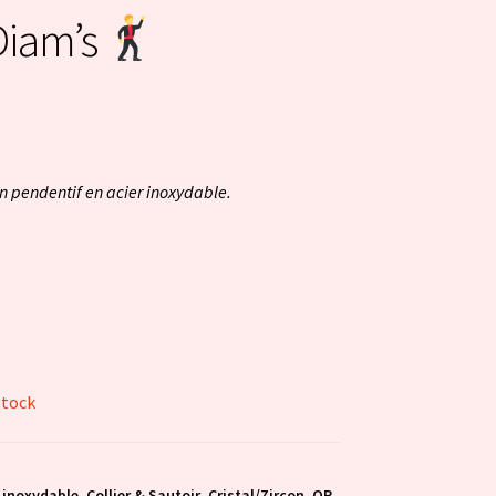
Diam’s
on pendentif en acier inoxydable.
stock
 inoxydable
,
Collier & Sautoir
,
Cristal/Zircon
,
OR