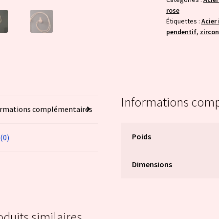
rose
Étiquettes :
Acier
pendentif
,
zircon
Informations com
ormations complémentaires
Poids
 (0)
Dimensions
oduits similaires