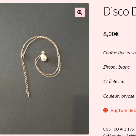
Disco 
8,00
€
Chaîne fine et s
Zircon : blanc.
41 à 46 cm
Couleur : or rose
Rupture de 
UGS :
CO AI Z 175
Catégories :
Acier