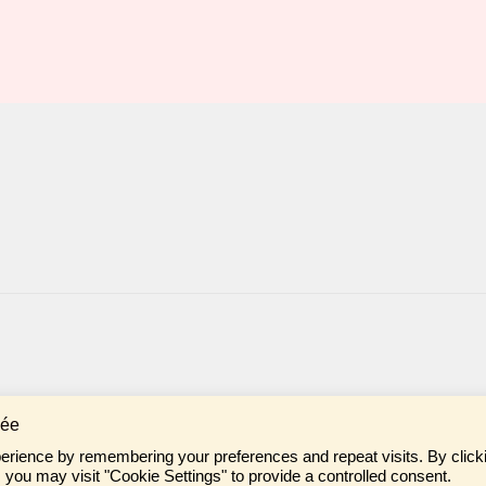
vée
erience by remembering your preferences and repeat visits. By click
taire sur tes achats pour aider la communauté ♡
 you may visit "Cookie Settings" to provide a controlled consent.