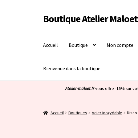
Boutique Atelier Maloet
Aller
Aller
à
au
la
contenu
navigation
Accueil
Boutique
Mon compte
Bienvenue dans la boutique
Atelier-maloet.fr
vous offre
-15%
sur vo
Accueil
Boutiques
Acier inoxydable
Disco