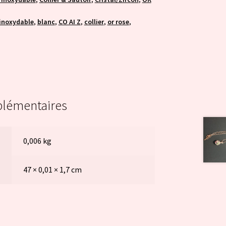
 inoxydable
,
blanc
,
CO AI Z
,
collier
,
or rose
,
plémentaires
0,006 kg
47 × 0,01 × 1,7 cm