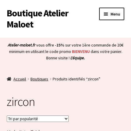
Boutique Atelier
Aller
Aller
Menu
à
au
Maloet
la
contenu
navigation
Accueil
Atelier-maloet.fr
vous offre
-15%
sur votre 1ère commande de 20€
Ouvrir
minimum en utilisant le code promo
BIENVENU
dans votre panier.
Boutique
Bonne visite !
L'équipe.
le
menu
Ouvrir
Mon compte
enfant
le
Accueil
Boutiques
Produits identifiés “zircon”
menu
Ouvrir
À propos & CGV
enfant
le
zircon
menu
Ouvrir
Blog
enfant
le
menu
Bienvenue dans la boutique
enfant