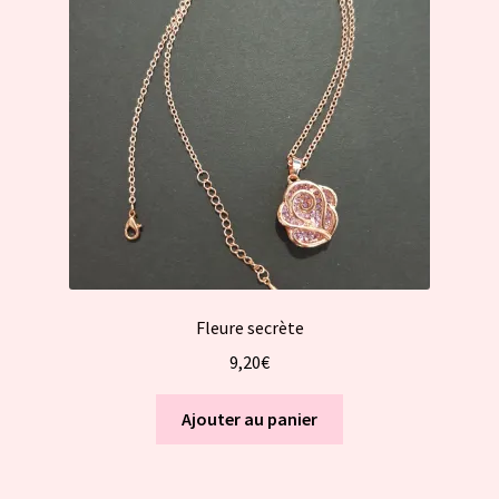
peuvent
être
choisies
sur
la
page
du
produit
Fleure secrète
9,20
€
Ajouter au panier