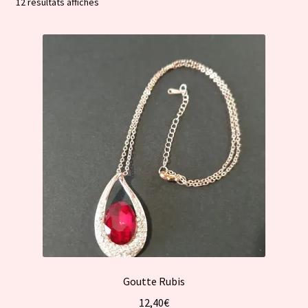
Trié
12 résultats affichés
par
popularité
Goutte Rubis
12,40
€