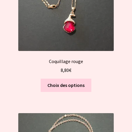
Coquillage rouge
8,80
€
Ce
Choix des options
produit
a
plusieurs
variations.
Les
options