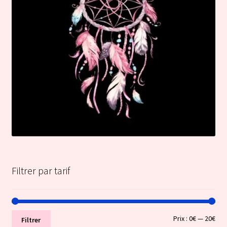
Filtrer par tarif
Prix
Prix
Prix :
0€
—
20€
Filtrer