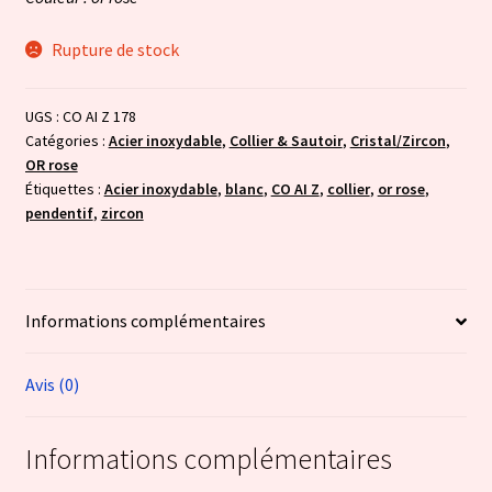
Rupture de stock
UGS :
CO AI Z 178
Catégories :
Acier inoxydable
,
Collier & Sautoir
,
Cristal/Zircon
,
OR rose
Étiquettes :
Acier inoxydable
,
blanc
,
CO AI Z
,
collier
,
or rose
,
pendentif
,
zircon
Informations complémentaires
Avis (0)
Informations complémentaires