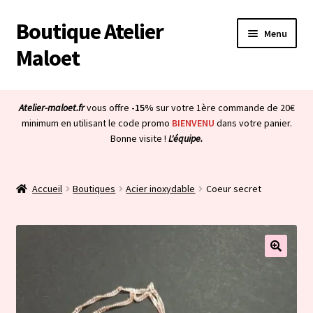
Boutique Atelier
Aller
Aller
Menu
à
au
Maloet
la
contenu
navigation
Accueil
Atelier-maloet.fr
vous offre
-15%
sur votre 1ère commande de 20€
Ouvrir
minimum en utilisant le code promo
BIENVENU
dans votre panier.
Boutique
Bonne visite !
L'équipe.
le
menu
Ouvrir
Mon compte
enfant
le
Accueil
Boutiques
Acier inoxydable
Coeur secret
menu
Ouvrir
À propos & CGV
enfant
le
menu
Ouvrir
Blog
enfant
le
menu
Bienvenue dans la boutique
enfant