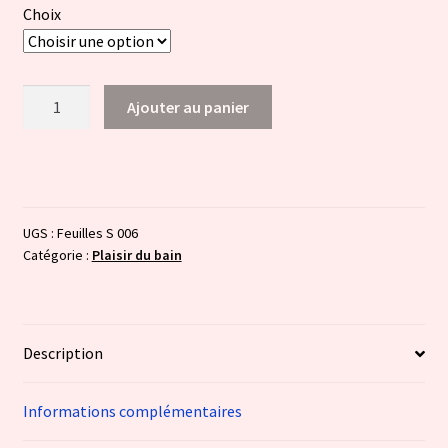
Choix
quantité
Ajouter au panier
de
Feuilles
de
savon
UGS :
Feuilles S 006
Catégorie :
Plaisir du bain
Description
Informations complémentaires