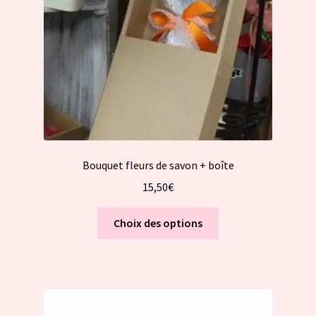
Bouquet fleurs de savon + boîte
15,50
€
Ce
Choix des options
produit
a
plusieurs
variations.
Les