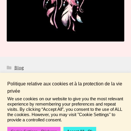
Blog
Politique relative aux cookies et à la protection de la vie
privée
We use cookies on our website to give you the most relevant
Fais de ta vie un rêve ! N'oublie pas de laisser un
© Boutique Atelier Maloet 2026
experience by remembering your preferences and repeat
commentaire sur tes achats pour aider la communauté ♡
visits. By clicking “Accept All”, you consent to the use of ALL
À propos & CGV
Built with WooCommerce
.
the cookies. However, you may visit "Cookie Settings" to
Ignorer
provide a controlled consent.