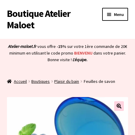
Boutique Atelier
Aller
Aller
Menu
à
au
Maloet
la
contenu
navigation
Accueil
Atelier-maloet.fr
vous offre
-15%
sur votre 1ère commande de 20€
Ouvrir
minimum en utilisant le code promo
BIENVENU
dans votre panier.
Boutique
Bonne visite !
L'équipe.
le
menu
Ouvrir
Mon compte
enfant
le
Accueil
Boutiques
Plaisir du bain
Feuilles de savon
menu
Ouvrir
À propos & CGV
enfant
le
menu
Ouvrir
Blog
enfant
le
menu
Bienvenue dans la boutique
enfant