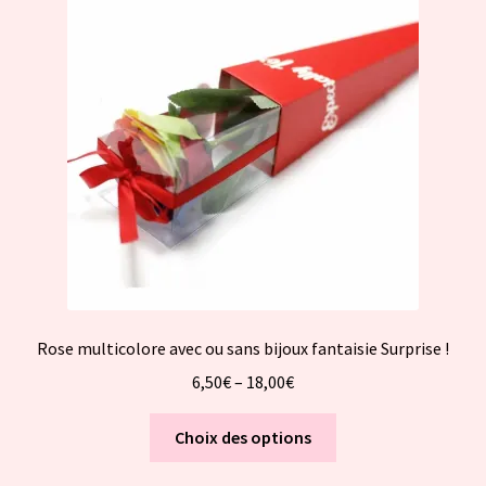
options
peuvent
être
choisies
sur
la
page
du
produit
Rose multicolore avec ou sans bijoux fantaisie Surprise !
6,50
€
–
18,00
€
Ce
Choix des options
produit
a