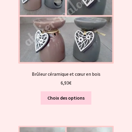
Brûleur céramique et cœur en bois
6,93
€
Ce
Choix des options
produit
a
plusieurs
variations.
Les