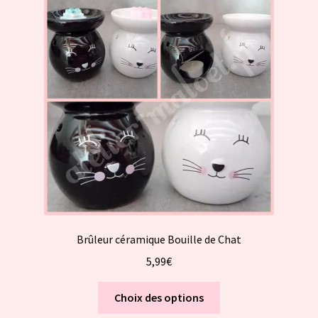
options
peuvent
être
choisies
sur
la
page
du
produit
Brûleur céramique Bouille de Chat
5,99
€
Ce
Choix des options
produit