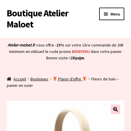
Boutique Atelier
Aller
Aller
Menu
à
au
Maloet
la
contenu
navigation
Accueil
Atelier-maloet.fr
vous offre
-15%
sur votre 1ère commande de 20€
Ouvrir
minimum en utilisant le code promo
BIENVENU
dans votre panier.
Boutique
Bonne visite !
L'équipe.
le
menu
Ouvrir
Mon compte
enfant
le
Accueil
Boutiques
Plaisir d'offrir
Fleurs de bain –
menu
Ouvrir
À propos & CGV
panier en osier
enfant
le
menu
Ouvrir
Blog
enfant
le
menu
Bienvenue dans la boutique
enfant