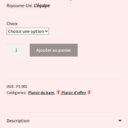
Royaume-Uni.
L’équipe
Choix
quantité
Ajouter au panier
de
Fleurs
de
bain
-
UGS :
FS 001
panier
Catégories :
Plaisir du bain
,
Plaisir d'offrir
en
osier
Description