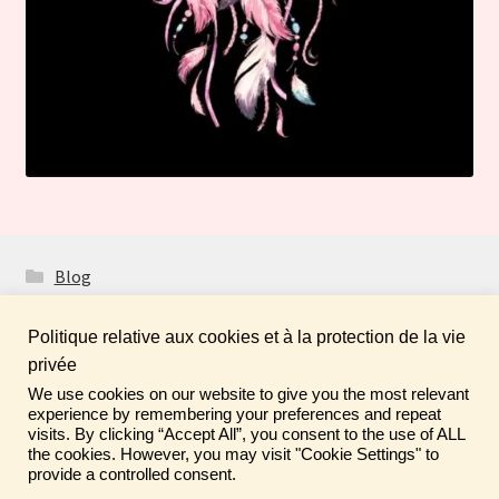
Blog
Politique relative aux cookies et à la protection de la vie
privée
We use cookies on our website to give you the most relevant
Fais de ta vie un rêve ! N'oublie pas de laisser un
© Boutique Atelier Maloet 2026
experience by remembering your preferences and repeat
commentaire sur tes achats pour aider la communauté ♡
visits. By clicking “Accept All”, you consent to the use of ALL
À propos & CGV
Built with WooCommerce
.
the cookies. However, you may visit "Cookie Settings" to
Ignorer
provide a controlled consent.