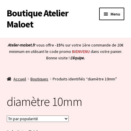
Boutique Atelier
Aller
Aller
Menu
à
au
Maloet
la
contenu
navigation
Accueil
Atelier-maloet.fr
vous offre
-15%
sur votre 1ère commande de 20€
Ouvrir
minimum en utilisant le code promo
BIENVENU
dans votre panier.
Boutique
Bonne visite !
L'équipe.
le
menu
Ouvrir
Mon compte
enfant
le
Accueil
Boutiques
Produits identifiés “diamètre 10mm”
menu
Ouvrir
À propos & CGV
enfant
le
diamètre 10mm
menu
Ouvrir
Blog
enfant
le
menu
Bienvenue dans la boutique
enfant