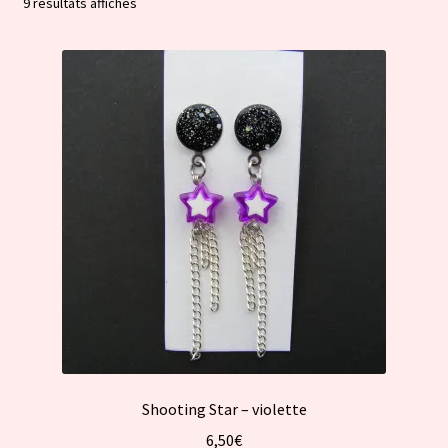
Trié
9 résultats affichés
par
popularité
Shooting Star – violette
6,50
€