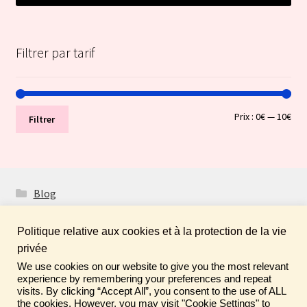
Filtrer par tarif
Prix
Prix
Prix :
0€
—
10€
Filtrer
min
ma
Blog
Politique relative aux cookies et à la protection de la vie
privée
We use cookies on our website to give you the most relevant
Fais de ta vie un rêve ! N'oublie pas de laisser un
© Boutique Atelier Maloet 2026
experience by remembering your preferences and repeat
commentaire sur tes achats pour aider la communauté ♡
visits. By clicking “Accept All”, you consent to the use of ALL
À propos & CGV
Built with WooCommerce
.
the cookies. However, you may visit "Cookie Settings" to