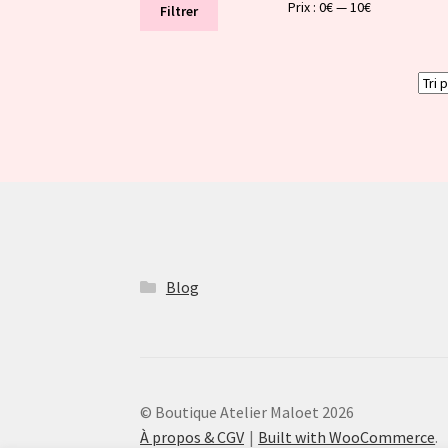
Prix
Prix
Prix :
0€
—
10€
Filtrer
min
max
Blog
© Boutique Atelier Maloet 2026
À propos & CGV
Built with WooCommerce
.