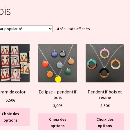
ois
Trié
4 résultats affichés
par
popularité
ramide color
Eclipse – pendentif
Pendentif bois et
bois
résine
5,50
€
3,00
€
3,50
€
Ce
Choix des
Ce
Ce
produit
Choix des
Choix des
options
produit
pro
a
options
options
a
a