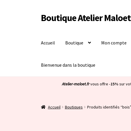
Boutique Atelier Maloet
Aller
Aller
à
au
la
contenu
navigation
Accueil
Boutique
Mon compte
Bienvenue dans la boutique
Atelier-maloet.fr
vous offre
-15%
sur vo
Accueil
Boutiques
Produits identifiés “bois