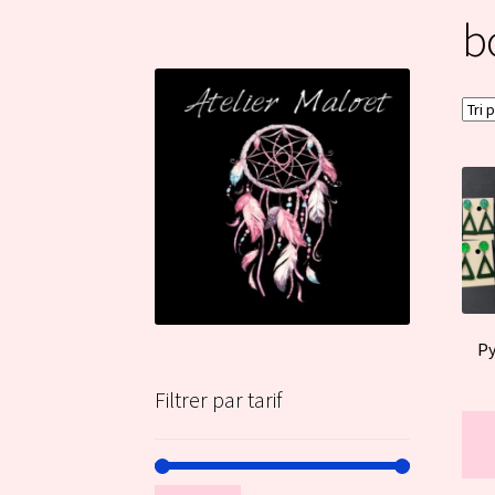
b
Py
Filtrer par tarif