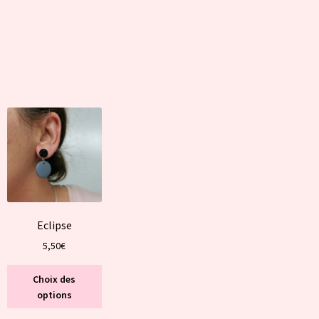
Eclipse
5,50
€
Ce
Choix des
produit
options
duit
a