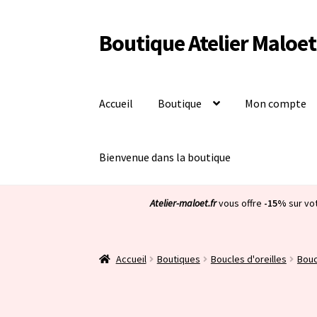
Boutique Atelier Maloet
Aller
Aller
à
au
la
contenu
navigation
Accueil
Boutique
Mon compte
Bienvenue dans la boutique
Atelier-maloet.fr
vous offre
-15%
sur vo
Accueil
Boutiques
Boucles d'oreilles
Bouc