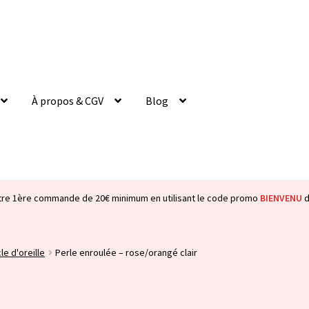
À propos & CGV
Blog
tre 1ère commande de 20€ minimum en utilisant le code promo
BIENVENU
d
le d'oreille
Perle enroulée – rose/orangé clair