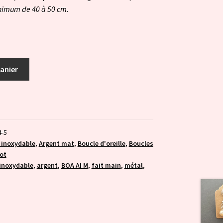
nimum de 40 à 50 cm.
panier
4-5
 inoxydable
,
Argent mat
,
Boucle d'oreille
,
Boucles
ot
 inoxydable
,
argent
,
BOA AI M
,
fait main
,
métal
,