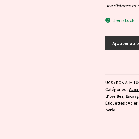
une distance mi
1 en stock
quantité
Ajouter au 
de
Perle
enroulée
-
rose/orangé
UGS :
BOA AI M 16
clair
Catégories :
Acier
d'oreilles
,
Escarg
Étiquettes :
Acier
perle