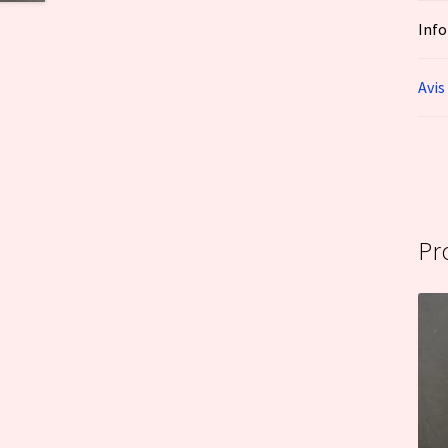
Inf
Avis
Pr