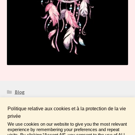
Blog
Politique relative aux cookies et à la protection de la vie
privée
We use cookies on our website to give you the most relevant
Fais de ta vie un rêve ! N'oublie pas de laisser un
© Boutique Atelier Maloet 2026
experience by remembering your preferences and repeat
commentaire sur tes achats pour aider la communauté ♡