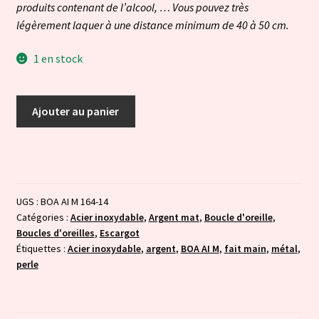
produits contenant de l’alcool, … Vous pouvez très
légèrement laquer à une distance minimum de 40 à 50 cm.
1 en stock
quantité
Ajouter au panier
de
Perle
enroulée
-
citron
UGS :
BOA AI M 164-14
vert
Catégories :
Acier inoxydable
,
Argent mat
,
Boucle d'oreille
,
Boucles d'oreilles
,
Escargot
Étiquettes :
Acier inoxydable
,
argent
,
BOA AI M
,
fait main
,
métal
,
perle