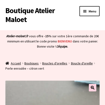
Boutique Atelier
Aller
Aller
Menu
à
au
Maloet
la
contenu
navigation
Accueil
Atelier-maloet.fr
vous offre
-15%
sur votre 1ère commande de 20€
Ouvrir
minimum en utilisant le code promo
BIENVENU
dans votre panier.
Boutique
Bonne visite !
L'équipe.
le
menu
Ouvrir
Mon compte
enfant
le
Accueil
Boutiques
Boucles d'oreilles
Boucle d'oreille
menu
Ouvrir
À propos & CGV
Perle enroulée – citron vert
enfant
le
menu
Ouvrir
Blog
enfant
le
menu
Bienvenue dans la boutique
enfant