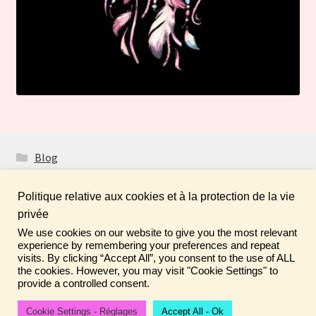
Blog
Politique relative aux cookies et à la protection de la vie
privée
We use cookies on our website to give you the most relevant
Fais de ta vie un rêve ! N'oublie pas de laisser un
© Boutique Atelier Maloet 2026
experience by remembering your preferences and repeat
commentaire sur tes achats pour aider la communauté ♡
visits. By clicking “Accept All”, you consent to the use of ALL
À propos & CGV
Built with WooCommerce
.
the cookies. However, you may visit "Cookie Settings" to
Ignorer
provide a controlled consent.
Cookie Settings - Réglages
Accept All - Ok
0