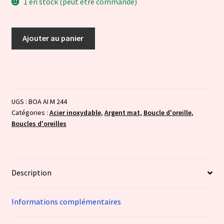
1 en stock (peut être commandé)
quantité
Ajouter au panier
de
Luna
Champagne
UGS :
BOA AI M 244
Catégories :
Acier inoxydable
,
Argent mat
,
Boucle d'oreille
,
Boucles d'oreilles
Description
Informations complémentaires