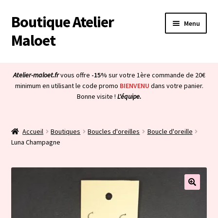
Boutique Atelier
Aller
Aller
Menu
à
au
Maloet
la
contenu
navigation
Accueil
Atelier-maloet.fr
vous offre
-15%
sur votre 1ère commande de 20€
Ouvrir
minimum en utilisant le code promo
BIENVENU
dans votre panier.
Boutique
Bonne visite !
L'équipe.
le
menu
Ouvrir
Mon compte
enfant
le
Accueil
Boutiques
Boucles d'oreilles
Boucle d'oreille
menu
Ouvrir
À propos & CGV
Luna Champagne
enfant
le
menu
Ouvrir
Blog
enfant
le
menu
Bienvenue dans la boutique
enfant