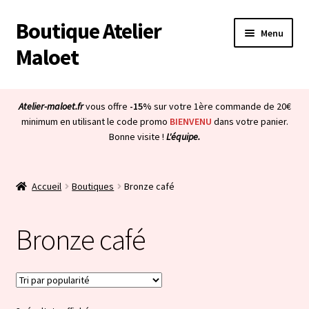
Boutique Atelier
Aller
Aller
Menu
à
au
Maloet
la
contenu
navigation
Accueil
Atelier-maloet.fr
vous offre
-15%
sur votre 1ère commande de 20€
Ouvrir
minimum en utilisant le code promo
BIENVENU
dans votre panier.
Boutique
Bonne visite !
L'équipe.
le
menu
Ouvrir
Mon compte
enfant
le
Accueil
Boutiques
Bronze café
menu
Ouvrir
À propos & CGV
enfant
le
Bronze café
menu
Ouvrir
Blog
enfant
le
menu
Bienvenue dans la boutique
enfant