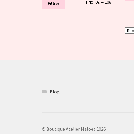
Prix
Prix
Prix :
0€
—
20€
Filtrer
min
max
Blog
© Boutique Atelier Maloet 2026