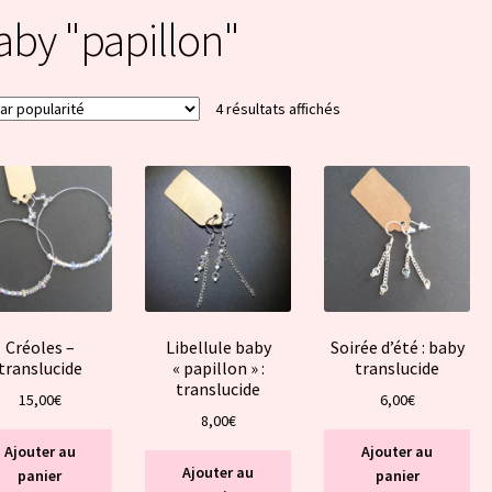
aby "papillon"
Trié
4 résultats affichés
par
popularité
Créoles –
Libellule baby
Soirée d’été : baby
translucide
« papillon » :
translucide
translucide
15,00
€
6,00
€
8,00
€
Ajouter au
Ajouter au
Ajouter au
panier
panier