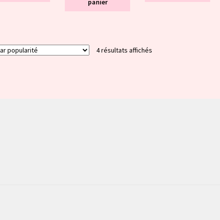
panier
Trié
4 résultats affichés
par
popularité