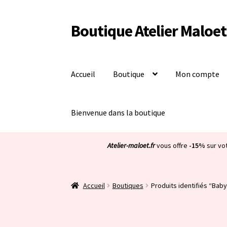
Boutique Atelier Maloet
Aller
Aller
à
au
la
contenu
navigation
Accueil
Boutique
Mon compte
Bienvenue dans la boutique
Atelier-maloet.fr
vous offre
-15%
sur vo
Accueil
Boutiques
Produits identifiés “Baby