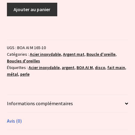
quantité
Ajouter au panier
de
Disco
-
vert
clair
UGS :
BOA AI M 165-10
nacré
Catégories :
Acier inoxydable
,
Argent mat
,
Boucle d'oreille
,
Boucles d'oreilles
Étiquettes :
Acier inoxydable
,
argent
,
BOA AI M
,
disco
,
fait main
,
métal
,
perle
Informations complémentaires
Avis (0)