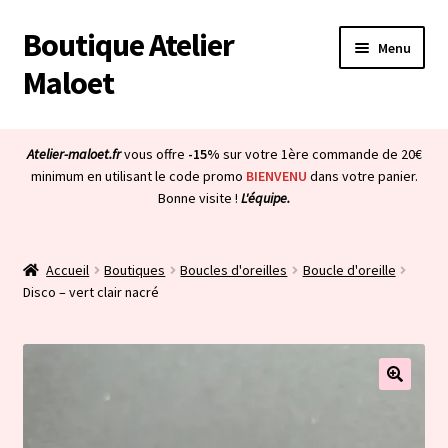
Boutique Atelier
Aller
Aller
Menu
à
au
Maloet
la
contenu
navigation
Accueil
Atelier-maloet.fr
vous offre
-15%
sur votre 1ère commande de 20€
Ouvrir
minimum en utilisant le code promo
BIENVENU
dans votre panier.
Boutique
Bonne visite !
L'équipe.
le
menu
Ouvrir
Mon compte
enfant
le
Accueil
Boutiques
Boucles d'oreilles
Boucle d'oreille
menu
Ouvrir
À propos & CGV
Disco – vert clair nacré
enfant
le
menu
Ouvrir
Blog
enfant
le
menu
Bienvenue dans la boutique
enfant