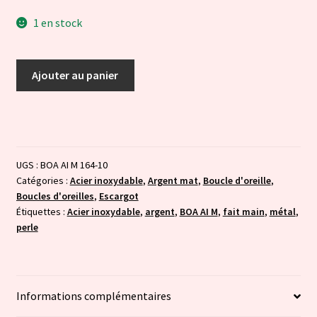
1 en stock
quantité
Ajouter au panier
de
Perle
enroulée
-
rose
UGS :
BOA AI M 164-10
Catégories :
Acier inoxydable
,
Argent mat
,
Boucle d'oreille
,
Boucles d'oreilles
,
Escargot
Étiquettes :
Acier inoxydable
,
argent
,
BOA AI M
,
fait main
,
métal
,
perle
Informations complémentaires