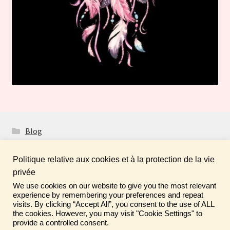
Blog
Politique relative aux cookies et à la protection de la vie
privée
We use cookies on our website to give you the most relevant
Fais de ta vie un rêve ! N'oublie pas de laisser un
© Boutique Atelier Maloet 2026
experience by remembering your preferences and repeat
commentaire sur tes achats pour aider la communauté ♡
visits. By clicking “Accept All”, you consent to the use of ALL
À propos & CGV
Built with WooCommerce
.
the cookies. However, you may visit "Cookie Settings" to
Ignorer
provide a controlled consent.