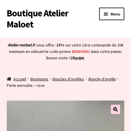
Boutique Atelier
Aller
Aller
Menu
à
au
Maloet
la
contenu
navigation
Accueil
Atelier-maloet.fr
vous offre
-15%
sur votre 1ère commande de 20€
Ouvrir
minimum en utilisant le code promo
BIENVENU
dans votre panier.
Boutique
Bonne visite !
L'équipe.
le
menu
Ouvrir
Mon compte
enfant
le
Accueil
Boutiques
Boucles d'oreilles
Boucle d'oreille
menu
Ouvrir
À propos & CGV
Perle enroulée – rose
enfant
le
menu
Ouvrir
Blog
enfant
le
menu
Bienvenue dans la boutique
enfant