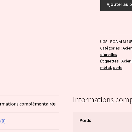
quantité
Ajouter au 
de
Disco
-
violet
transparent
UGS :
BOA AI M 16
Catégories :
Acier
d'oreilles
Étiquettes :
Acier
métal
,
perle
Informations com
ormations complémentaires
Poids
 (0)