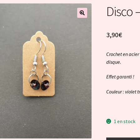
Disco –
3,90
€
Crochet en acier 
disque.
Effet garanti !
Couleur : violet 
1 en stock