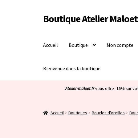
Boutique Atelier Maloet
Aller
Aller
à
au
la
contenu
navigation
Accueil
Boutique
Mon compte
Bienvenue dans la boutique
Atelier-maloet.fr
vous offre
-15%
sur vo
Accueil
Boutiques
Boucles d'oreilles
Bouc