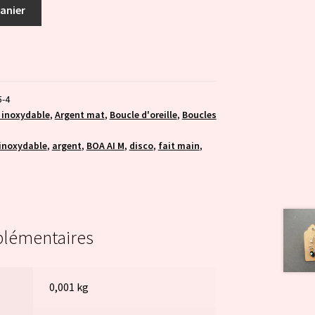
panier
5-4
 inoxydable
,
Argent mat
,
Boucle d'oreille
,
Boucles
 inoxydable
,
argent
,
BOA AI M
,
disco
,
fait main
,
plémentaires
0,001 kg